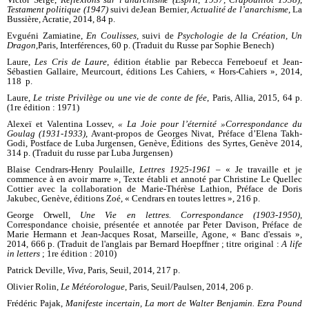
Testament politique (1947)
suivi de
Jean Bernier
, Actualité de l’anarchisme
, La
Bussière, Acratie, 2014, 84 p.
Evguéni Zamiatine,
En Coulisses,
suivi de
Psychologie de la Création, Un
Dragon
,
Paris, Interférences, 60 p. (Traduit du Russe par Sophie Benech)
Laure,
Les Cris de Laure
, édition établie par Rebecca Ferreboeuf et Jean-
Sébastien Gallaire, Meurcourt, éditions Les Cahiers, « Hors-Cahiers », 2014,
118 p.
Laure,
Le triste Privilège ou une vie de conte de fée
, Paris, Allia, 2015, 64 p.
(1re édition : 1971)
Alexeï et Valentina Lossev,
« La Joie pour l’éternité »
Correspondance du
Goulag (1931-1933)
, Avant-propos de Georges Nivat, Préface d’Elena Takh-
Godi, Postface de Luba Jurgensen, Genève, Éditions des Syrtes, Genève 2014,
314 p. (Traduit du russe par Luba Jurgensen)
Blaise Cendrars-Henry Poulaille,
Lettres 1925-1961 –
« Je travaille et je
commence à en avoir marre », Texte établi et annoté par Christine Le Quellec
Cottier avec la collaboration de Marie-Thérèse Lathion, Préface de Doris
Jakubec, Genève, éditions Zoé, « Cendrars en toutes lettres », 216 p.
George Orwell,
Une Vie en lettres. Correspondance (1903-1950)
,
Correspondance choisie, présentée et annotée par Peter Davison, Préface de
Marie Hermann et Jean-Jacques Rosat, Marseille, Agone, « Banc d'essais »,
2014, 666 p. (Traduit de l'anglais par Bernard Hoepffner ; titre original :
A life
in letters
; 1re édition : 2010)
Patrick Deville,
Viva
, Paris, Seuil, 2014, 217 p.
Olivier Rolin,
Le Météorologue
, Paris, Seuil/Paulsen, 2014, 206 p.
Frédéric Pajak,
Manifeste incertain, La mort de Walter Benjamin. Ezra Pound