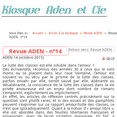
Vous êtes ici :
Accueil
Accés à la boutique
Revue ADEN
Revue
ADEN - n°14
Revue ADEN - n°14
Retour vers: Revue ADEN
ADEN 14 (octobre 2015)
La lutte des classes est-elle soluble dans l'amour ?
Des écrivain(e)s reconnus des années 30 à ceux qui le sont
moins ou se placent dans leur roue lointaine, l'amour est
souvent vu ou vécu par le prisme de la lutte des classes,
parfois envahi par elle, tantôt sauvé par elle. Aliénante ou
désaliénante, la conscience de la lutte des classes dans la vie
privée amoureuse est un enjeu dont nombre de romans
s'emparent, explicitement ou implicitement.
En effet, les articles de réflexion centrés précisément sur la
question sont plutôt rares, et si des essais et des pamphlets
peuvent s'exprimer sur ce rapport amour/lutte des classes, ce
n'est que sporadiquement. Quant à la notion d'« amour libre »,
elle est abordée dans des feuilles libertaires françaises et
espagnoles, mais de façon toutefois marginale. En fait, il