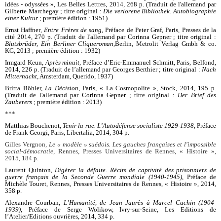
idées - odyssées », Les Belles Lettres, 2014, 268 p. (Traduit de l'allemand par
Gilberte Marchegay ; titre original :
Die verlorene Bibliothek. Autobiographie
einer Kultur
; première édition : 1951)
Ernst Haffner
, Entre Frères de sang
, Préface de Peter Graf, Paris, Presses de la
cité 2014, 270 p. (Traduit de l'allemand par Corinna Gepner ; titre original :
Blutsbrüder, Ein Berliner Cliqueroman
,
Berlin, Metrolit Verlag Gmbh & co.
KG, 2013 ; première édition : 1932)
Irmgard Keun,
Après minuit
, Préface d’Eric-Emmanuel Schmitt, Paris, Belfond,
2014, 226 p. (Traduit de l’allemand par Georges Berthier ; titre original :
Nach
Mitternacht
, Amsterdam, Querido, 1937)
Britta Böhler,
La Décision
, Paris, « La Cosmopolite », Stock, 2014, 195 p.
(Traduit de l'allemand par Corinna Gepner ; titre original :
Der Brief des
Zauberers
; première édition : 2013)
***
Matthias Bouchenot,
Tenir la rue. L’Autodéfense socialiste 1929-1938,
Préface
de Frank Georgi, Paris, Libertalia, 2014, 304 p.
Gilles Vergnon,
Le « modèle » suédois. Les gauches françaises et l'impossible
social-démocratie
, Rennes, Presses Universitaires de Rennes, « Histoire »,
2015, 184 p.
Laurent Quinton,
Digérer la défaite. Récits de captivité des prisonniers de
guerre français de la Seconde Guerre mondiale (1940-1945)
, Préface de
Michèle Touret, Rennes, Presses Universitaires de Rennes, « Histoire », 2014,
358 p.
Alexandre Courban,
L’
Humanité
,
de Jean Jaurès à Marcel Cachin (1904-
1939)
, Préface de Serge Wolikow, Ivry-sur-Seine, Les Editions de
l’Atelier/Editions ouvrières, 2014, 334 p.