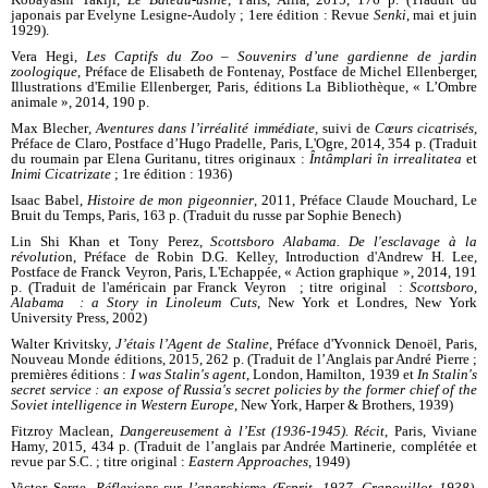
japonais par Evelyne Lesigne-Audoly ; 1ere édition : Revue
Senki
, mai et juin
1929).
Vera Hegi,
Les Captifs du Zoo – Souvenirs d’une gardienne de jardin
zoologique
, Préface de Elisabeth de Fontenay, Postface de Michel Ellenberger,
Illustrations d'Emilie Ellenberger, Paris, éditions La Bibliothèque, « L’Ombre
animale », 2014, 190 p.
Max Blecher
, Aventures dans l’irréalité immédiate,
suivi de
Cœurs cicatrisés
,
Préface de Claro, Postface d’Hugo Pradelle, Paris, L'Ogre, 2014, 354 p. (Traduit
du roumain par Elena Guritanu, titres originaux :
Întâmplari în irrealitatea
et
Inimi Cicatrizate
;
1re édition : 1936)
Isaac Babel,
Histoire de mon pigeonnier
, 2011, Préface Claude Mouchard, Le
Bruit du Temps, Paris, 163 p. (Traduit du russe par Sophie Benech)
Lin Shi Khan et Tony Perez,
Scottsboro Alabama. De l'esclavage à la
révolutio
n, Préface de Robin D.G. Kelley, Introduction d'Andrew H. Lee,
Postface de Franck Veyron, Paris, L'Echappée, « Action graphique », 2014, 191
p. (Traduit de l'américain par Franck Veyron ; titre original :
Scottsboro,
Alabama : a Story in Linoleum Cuts
, New York et Londres, New York
University Press, 2002)
Walter Krivitsky,
J’étais l’Agent de Staline
, Préface d'Yvonnick Denoël, Paris,
Nouveau Monde éditions, 2015, 262 p. (Traduit de l’Anglais par André Pierre ;
premières éditions :
I was Stalin's agent
, London, Hamilton, 1939 et
In Stalin's
secret service : an expose of Russia's secret policies by the former chief of the
Soviet intelligence in Western Europe
, New York, Harper & Brothers, 1939)
Fitzroy Maclean,
Dangereusement à l’Est (1936-1945). Récit
, Paris, Viviane
Hamy, 2015, 434 p. (Traduit de l’anglais par Andrée Martinerie, complétée et
revue par S.C. ; titre original :
Eastern Approaches
, 1949)
Victor Serge,
Réflexions sur l’anarchisme (Esprit, 1937, Crapouillot 1938),