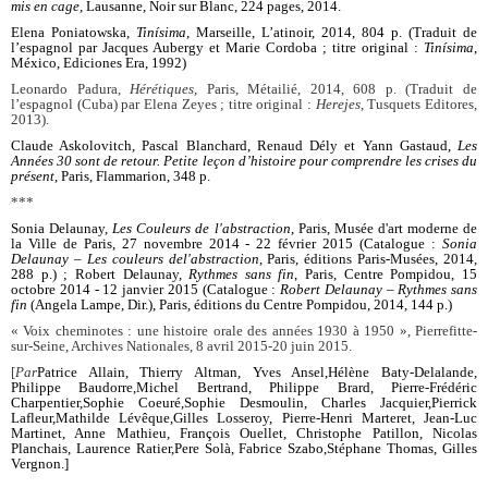
mis en cage
, Lausanne, Noir sur Blanc, 224 pages, 2014.
Elena Poniatowska,
Tinísima
, Marseille, L’atinoir, 2014, 804 p. (Traduit de
l’espagnol par Jacques Aubergy et Marie Cordoba ; titre original :
Tinísima
,
México, Ediciones Era, 1992)
Leonardo Padura,
Hérétiques
, Paris, Métailié, 2014, 608 p. (Traduit de
l’espagnol (Cuba) par Elena Zeyes ; titre original :
Herejes
, Tusquets Editores,
2013).
Claude Askolovitch, Pascal Blanchard, Renaud Dély et Yann Gastaud,
Les
Années 30 sont de retour. Petite leçon d’histoire pour comprendre les crises du
présent
, Paris, Flammarion, 348 p.
***
Sonia Delaunay,
Les Couleurs de l'abstraction
, Paris, Musée d'art moderne de
la Ville de Paris, 27 novembre 2014 - 22 février 2015 (Catalogue :
Sonia
Delaunay – Les couleurs de
l'abstraction
, Paris, éditions Paris-Musées, 2014,
288 p.) ; Robert Delaunay,
Rythmes sans fin
, Paris, Centre Pompidou, 15
octobre 2014 - 12 janvier 2015 (Catalogue :
Robert Delaunay – Rythmes sans
fin
(Angela Lampe, Dir.), Paris, éditions du Centre Pompidou, 2014, 144 p.)
« Voix cheminotes : une histoire orale des années 1930 à 1950 », Pierrefitte-
sur-Seine, Archives Nationales, 8 avril 2015-20 juin 2015.
[
Par
Patrice Allain, Thierry Altman, Yves Ansel,
Hélène Baty-Delalande,
Philippe Baudorre,
Michel Bertrand, Philippe Brard, Pierre-Frédéric
Charpentier,
Sophie Coeuré,
Sophie Desmoulin, Charles Jacquier,
Pierrick
Lafleur,
Mathilde Lévêque,
Gilles Losseroy, Pierre-Henri Marteret, Jean-Luc
Martinet, Anne Mathieu, François Ouellet, Christophe Patillon, Nicolas
Planchais, Laurence Ratier,
Pere Solà, Fabrice Szabo,
Stéphane Thomas, Gilles
Vergnon.]