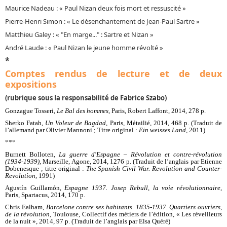
Maurice Nadeau : « Paul Nizan deux fois mort et ressuscité »
Pierre-Henri Simon : «
Le désenchantement de Jean-Paul Sartre
»
Matthieu Galey : «
En marge...
: Sartre et Nizan »
"
"
André Laude : « Paul Nizan le jeune homme révolté »
*
Comptes rendus de lecture et de deux
expositions
(rubrique sous la responsabilité de Fabrice Szabo)
Gonzague Tosseri,
Le Bal des hommes
, Paris, Robert Laffont, 2014, 278 p.
Sherko Fatah,
Un Voleur de Bagdad
, Paris, Métailié, 2014, 468 p. (Traduit de
l’allemand par Olivier Mannoni ; Titre original :
Ein weisses Land
, 2011)
***
Burnett Bolloten
, La guerre d'Espagne – Révolution et contre-révolution
(1934-1939)
, Marseille,
Agone, 2014, 1276 p. (Traduit de l’anglais par Etienne
Dobenesque ; titre original :
The Spanish Civil War. Revolution and Counter-
Revolution
, 1991)
Agustín Guillamón,
Espagne 1937. Josep Rebull, la voie révolutionnaire
,
Paris, Spartacus, 2014, 170 p.
Chris Ealham,
Barcelone contre ses habitants. 1835-1937. Quartiers ouvriers,
de la révolution,
Toulouse, Collectif des métiers de l’édition, « Les réveilleurs
de la nuit », 2014, 97 p. (Traduit de l’anglais par Elsa Quéré)