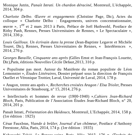
Monique Jutrin,
Panaït Istrati. Un chardon déraciné
, Montreuil, L’échappée,
2014, 304 p.
Charlotte Delbo. Œuvre et engagements
(Christine Page, Dir.), Actes du
colloque « Charlotte Delbo : Engagements, univers concentrationnaire,
er
œuvre », 1
et 2 mars 2013 à Paris, Préface de Joël Huthwohl, Postface de
Rithy Panh, Rennes, Presses Universitaires de Rennes, « Le Spectaculaire »,
2014, 336 p.
Louis Guilloux. Un écrivain dans la presse
(Jean-Baptiste Legavre et Michèle
Touret, Dir.), Rennes, Presses Universitaires de Rennes, « Interférences »,
2014, 276 p.
Georges Bataille, Cinquante ans après
(Gilles Ernst et Jean-François Louette,
Dir.),
Paris
, éd
i
t
i
ons Nouvelles Cécile Defaut,
2013, 316 p.
« Populisme pas mort. Autour du Manifeste du roman populiste de Léon
Lemonnier »,
É
tudes Littéraires
, Dossier préparé sous la direction de François
Ouellet et Véronique Trottier, Laval, Université de Laval, 2014, 178 p.
« Aragon, trente ans après »,
Recherches croisées Aragon / Elsa Triolet
, Presses
Universitaires de Strasbourg, n° 15, 2014, 276 p.
« Intellectuels et hommes de revue (1900-1940) »,
Cahiers Jean-Richard
Bloch
, Paris, Publication de l’Association Études Jean-Richard Bloch, n° 20,
2014, 201 p.
Panaït Istrati,
Présentation des Haïdoucs
, Montreuil, L’Echappée, 2014, 158 p.
(1re édition : 1925)
César Fauxbras,
Viande à brûler, Journal d’un chômeur
, Postface d’Anthony
Freestone, Allia, Paris, 2014, 174 p. (1re édition : 1935)
Kobayashi Takiji,
Le Bateau-usine
, Paris, Allia, 2015, 176 p. (Traduit du