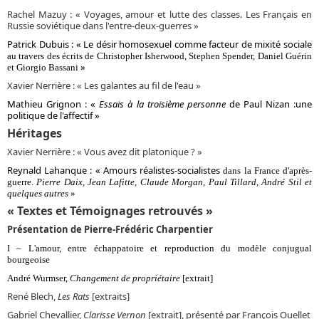
Rachel Mazuy : « Voyages, amour et lutte des classes. Les Français en
Russie soviétique dans l'entre-deux-guerres »
Patrick Dubuis : « Le désir homosexuel comme facteur de mixité sociale
au travers des écrits de Christopher Isherwood, Stephen Spender, Daniel Guérin
»
et Giorgio Bassani
Xavier Nerrière : « Les galantes au fil de l'eau »
Mathieu Grignon : «
Essais à la troisième personne
de Paul Nizan :
une
politique de l'affectif »
Héritages
Xavier Nerrière : « Vous avez dit platonique ? »
Reynald Lahanque : «
Amours réalistes-socialistes
dans la France d'après-
guerre.
Pierre Daix, Jean Lafitte, Claude Morgan, Paul Tillard,
André Stil et
quelques autres
»
« Textes et Témoignages retrouvés »
Présentation de Pierre-Frédéric Charpentier
I – L'amour, entre échappatoire et reproduction du modèle conjugual
bourgeoise
André Wurmser,
Changement de propriétaire
[extrait]
René Blech,
Les Rats
[extraits]
Gabriel Chevallier,
Clarisse Vernon
[extrait], présenté par François Ouellet