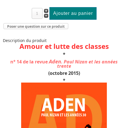
Poser une question sur ce produit
Description du produit
Amour et lutte des classes
*
Aden
n° 14 de la revue
.
Paul Nizan et les années
trente
(octobre 2015)
*