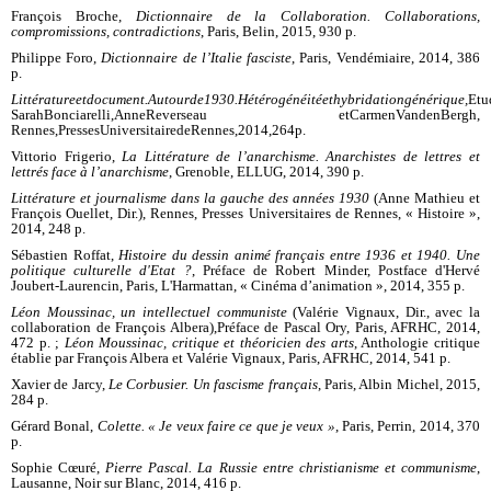
François Broche,
Dictionnaire de la Collaboration. Collaborations,
compromissions, contradictions
, Paris, Belin, 2015, 930 p.
Philippe Foro,
Dictionnaire de l’Italie fasciste
, Paris, Vendémiaire, 2014, 386
p.
Littérature
et
document.
Autour
de
1930.
Hétérogénéité
et
hybridation
générique,
E
tu
Sarah
Bonciarelli,
Anne
Reverseau et
Carmen
Van
den
Bergh,
Rennes,
Presses
Universitaire
de
Rennes,
2014,
264
p.
Vittorio Frigerio,
La Littérature de l’anarchisme. Anarchistes de lettres et
lettrés face à l’anarchisme
, Grenoble, ELLUG, 2014, 390 p.
Littérature et journalisme dans la gauche des années 1930
(Anne Mathieu et
François Ouellet, Dir.), Rennes, Presses Universitaires de Rennes, « Histoire »,
2014, 248 p.
Sébastien Roffat,
Histoire du dessin animé français entre 1936 et 1940. Une
politique culturelle d'Etat ?
, Préface de Robert Minder, Postface d'Hervé
Joubert-Laurencin, Paris, L'Harmattan, « Cinéma d’animation », 2014, 355 p.
Léon Moussinac, un intellectuel communiste
(Valérie Vignaux, Dir., avec la
collaboration de François Albera),
Préface de Pascal Ory, Paris, AFRHC, 2014,
472 p. ;
L
éon Moussinac, critique et théoricien des arts
, Anthologie critique
établie par François Albera et Valérie Vignaux, Paris, AFRHC, 2014, 541 p.
Xavier de Jarcy,
Le Corbusier. Un fascisme français
, Paris, Albin Michel, 2015,
284 p.
Gérard Bonal,
Colette. « Je veux faire ce que je veux »
, Paris, Perrin, 2014, 370
p.
Sophie Cœuré,
Pierre Pascal. La Russie entre christianisme et communisme
,
Lausanne, Noir sur Blanc, 2014, 416 p.