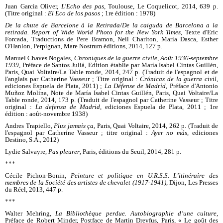
Juan Garcia Oliver,
L'Echo des pas
, Toulouse, Le Coquelicot, 2014, 639 p.
(
Titre original :
El Eco de lo
s pasos
;
1re édition : 1978)
De la chute de Barcelone à la Retirada/De la caiguda de Barcelona a la
retirada. Report of Wide World Photo for the New York Times
, Texte d'Eric
Forcada, Traductions de Pere Bramon, Neil Charlton, Maria Dasca, Esther
O'Hanlon, Perpignan, Mare Nostrum éditions, 2014, 127 p.
Manuel Chaves Nogales,
Chroniques de la guerre civile
,
Août 1936-septembre
1939
, Préface de Santos Juliá, Edition établie par María Isabel Cintas Guillén,
Paris, Quai Voltaire/La Table ronde, 2014, 247 p. (Traduit de l'espagnol et de
l'anglais par Catherine Vasseur ; Titre original :
Crónicas de la guerra civil
,
ediciones Espuela de Plata, 2011) ;
La Défense de Madrid
, Préface d'Antonio
Muñoz Molina, Note de María Isabel Cintas Guillén, Paris, Quai Voltaire/La
Table ronde, 2014, 173 p. (Traduit de l'espagnol par Catherine Vasseur ; Titre
original :
La defensa de Madrid
, ediciones Espuela de Plata, 2011 ; 1re
édition : août-novembre 1938)
Andres Trapiello,
Plus jamais ça
, Paris, Quai Voltaire, 2014, 262 p. (Traduit de
l'espagnol par Catherine Vasseur ; titre original :
Ayer no más
, ediciones
Destino, S.A., 2012)
Lydie Salvayre,
Pas pleurer
, Paris, éditions du Seuil, 2014, 281 p.
***
Cécile Pichon-Bonin,
Peinture et politique en U.R.S.S. L’itinéraire des
membres de la Société des artistes de chevalet (1917-1941)
, Dijon, Les Presses
du Réel, 2013, 447 p.
***
Walter Mehring,
La Bibliothèque perdue. Autobiographie d’une culture
,
Préface de Robert Minder, Postface de Martin Dreyfus, Paris, « Le goût des