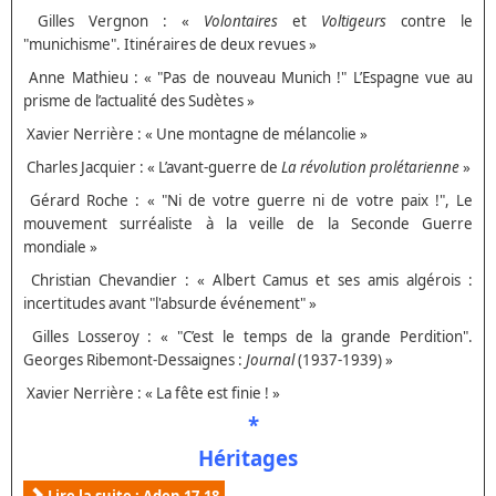
Gilles Vergnon : «
Volontaires
et
Voltigeurs
contre le
"munichisme". Itinéraires de deux revues »
Anne Mathieu : « "Pas de nouveau Munich !" L’Espagne vue au
prisme de l’actualité des Sudètes »
Xavier Nerrière : « Une montagne de mélancolie »
Charles Jacquier : « L’avant-guerre de
La révolution prolétarienne
»
Gérard Roche : « "Ni de votre guerre ni de votre paix !", Le
mouvement surréaliste à la veille de la Seconde Guerre
mondiale »
Christian Chevandier : « Albert Camus et ses amis algérois :
incertitudes avant "l'absurde événement" »
Gilles Losseroy : « "C’est le temps de la grande Perdition".
Georges Ribemont-Dessaignes :
Journal
(1937-1939) »
Xavier Nerrière : « La fête est finie ! »
*
Héritages
Lire la suite : Aden 17-18