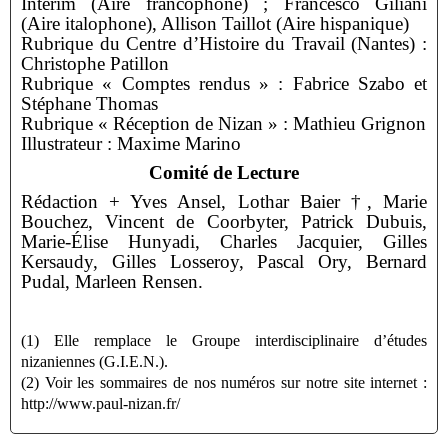
Intérim (Aire francophone) ; Francesco Giliani
(Aire
italophone), Allison Taillot (Aire hispanique)
Rubrique du Centre d’Histoire du Travail (Nantes) :
Christophe Patillon
Rubrique « Comptes rendus » : Fabrice Szabo et
Stéphane Thomas
Rubrique « Réception de Nizan » : Mathieu Grignon
Illustrateur : Maxime Marino
Comité de Lecture
Rédaction + Yves Ansel, Lothar Baier †, Marie
Bouchez, Vincent de Coorbyter, Patrick Dubuis,
Marie-Élise
Hunyadi, Charles Jacquier, Gilles
Kersaudy, Gilles Losseroy, Pascal Ory, Bernard
Pudal, Marleen Rensen.
(1) Elle remplace le Groupe interdisciplinaire d’études
nizaniennes (G.I.E.N.).
(2) Voir les sommaires de nos numéros sur notre site internet :
http://www.paul-nizan.fr/