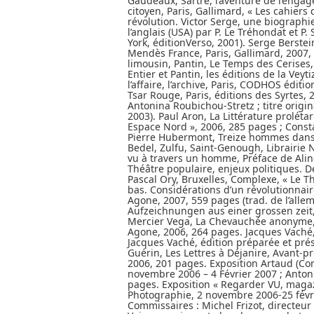
Gaudeaux, Sartre, l’aventure de l’enga
citoyen, Paris, Gallimard, « Les cahier
révolution. Victor Serge, une biographie
l’anglais (USA) par P. Le Tréhondat et P.
York, éditionVerso, 2001). Serge Berstei
Mendès France, Paris, Gallimard, 2007
limousin, Pantin, Le Temps des Cerises,
Entier et Pantin, les éditions de la Ve
l’affaire, l’archive, Paris, CODHOS édit
Tsar Rouge, Paris, éditions des Syrtes, 
Antonina Roubichou-Stretz ; titre origin
2003). Paul Aron, La Littérature prolét
Espace Nord », 2006, 285 pages ; Const
Pierre Hubermont, Treize hommes dans l
Bedel, Zulfu, Saint-Genough, Librairie
vu à travers un homme, Préface de Aline
Théâtre populaire, enjeux politiques. D
Pascal Ory, Bruxelles, Complexe, « Le T
bas. Considérations d’un révolutionnai
Agone, 2007, 559 pages (trad. de l’allem
Aufzeichnungen aus einer grossen zeit
Mercier Vega, La Chevauchée anonyme, A
Agone, 2006, 264 pages. Jacques Vaché, 
Jacques Vaché, édition préparée et prés
Guérin, Les Lettres à Déjanire, Avant-pr
2006, 201 pages. Exposition Artaud (Co
novembre 2006 – 4 Février 2007 ; Antoni
pages. Exposition « Regarder VU, maga
Photographie, 2 novembre 2006-25 févr
Commissaires : Michel Frizot, directeur