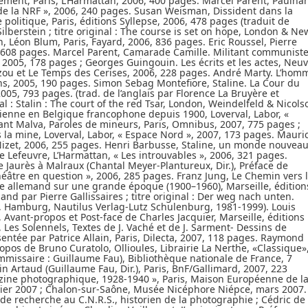
gement, Paris, L’Harmattan, 2006, 400 pages. Marcel Parent, Paulha
s de la NRF », 2006, 240 pages. Susan Weisman, Dissident dans la
 politique, Paris, éditions Syllepse, 2006, 478 pages (traduit de
 Silberstein ; titre original : The course is set on hope, London & Ne
n, Léon Blum, Paris, Fayard, 2006, 836 pages. Eric Roussel, Pierre
, 608 pages. Marcel Parent, Camarade Camille. Militant communist
 2005, 178 pages ; Georges Guingouin. Les écrits et les actes, Neuv
ytizou et Le Temps des Cerises, 2006, 228 pages. André Marty. L’hom
ions, 2005, 190 pages. Simon Sebag Montefiore, Staline. La Cour du
2005, 793 pages. (trad. de l’anglais par Florence La Bruyère et
al : Stalin : The court of the red Tsar, London, Weindelfeld & Nicols
arienne en Belgique francophone depuis 1900, Loverval, Labor, «
ant Malva, Paroles de mineurs, Paris, Omnibus, 2007, 775 pages ;
a mine, Loverval, Labor, « Espace Nord », 2007, 173 pages. Mauri
 Nizet, 2006, 255 pages. Henri Barbusse, Staline, un monde nouvea
 Lefeuvre, L’Harmattan, « Les introuvables », 2006, 321 pages.
e Jaurès à Malraux (Chantal Meyer-Plantureux, Dir.), Préface de
héâtre en question », 2006, 285 pages. Franz Jung, Le Chemin vers 
re allemand sur une grande époque (1900–1960), Marseille, édition
and par Pierre Gallissaires ; titre original : Der weg nach unten.
, Hamburg, Nautilus Verlag-Lutz Schulenburg, 1981-1999). Louis
vant-propos et Post-face de Charles Jacquier, Marseille, éditions
Les Solennels, Textes de J. Vaché et de J. Sarment- Dessins de
entée par Patrice Allain, Paris, Dilecta, 2007, 118 pages. Raymond
opos de Bruno Curatolo, Ollioules, Librairie La Nerthe, «Classique»
mmissaire : Guillaume Fau), Bibliothèque nationale de France, 7
n Artaud (Guillaume Fau, Dir.), Paris, BnF/Gallimard, 2007, 223
zine photographique, 1928-1940 », Paris, Maison Européenne de l
ier 2007 ; Chalon-sur-Saône, Musée Nicéphore Niépce, mars 2007.
 de recherche au C.N.R.S., historien de la photographie ; Cédric de