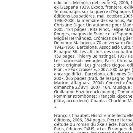
edicions, Memòria del segle XX, 2006, 
exil./España 1939. Éxodo, frontera, exi
Témoignages sur la guerre d’Espagne, l
éditions Loubatières, mai, octobre 2005
1936-2006, la mémoire des vaincus, Pa
Christine Diger, Un automne pour Madrid.
2005, 184 pages ; Rita Pinot, Felipe Ma
Rouges, maquis de France et d’Espagne. L
Miguel Hernández, Crónicas de la guerr
Domingo Malagón, « 70 aniversario Guer
1942-1956, Barcelona, Associació Cultu
Espagne 36. Les affiches des combattant-
159 pages. Thierry Beinstingel, 1937 Pa
Les Tournesols aveugles, Paris, Christia
; titre original : Los girasoles ciegos, 
Plon, « Feux croisés », 2007, 280 pages (
encargo difícil, Barcelona, ediciones Des
2007, 265 pages (trad. de l’espagnol (Me
Madrid, Alfaguara, 2004). Concert « Cha
dimanche 22 avril 2007, 16h. Musique : 
Guillaume Hazebrouck (piano) ; Dominiq
Pommier (trombone) ; François Ripoche 
(flûte, accordéon). Chants : Charlène Mar
*
François Chaubet, Histoire intellectuel
éditions, 2006, 384 pages. Pierre Herb
d’étude du roman du XXe siècle, hors sé
Paris, éditions OXUS, « Les Étrangers d