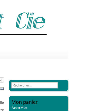
N
Mon panier
lle
Panier Vide
tre