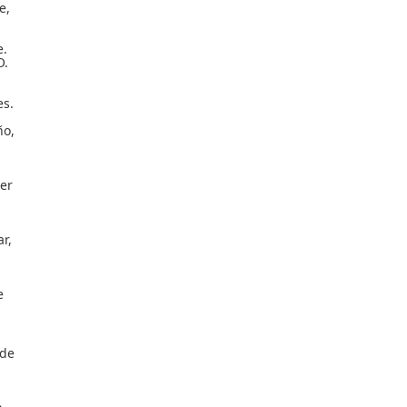
e,
e.
O.
es.
ño,
ier
ar,
e
nde