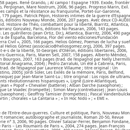
158 pages. René Grando, ¡ Al campo ! Espagne 1939. Exode, frontièr
lio, Perpignan, Mare Nostrum, 2006, 96 pages. Progreso Marin, Exil.
es camps et la résistance au franquisme, Portet-sur-Garonne,
, 179 pages. Patrick Pépin, Histoires intimes de la guerre d’Espagn
ris, éditions Nouveau Monde, 2006, 207 pages. Avec deux CD-AUDI
 Histoire de Théo, combattant pour la liberté, Biarritz, Atlantica,
tarranz Gonzalez, Paris, éditions No Pasaran, 2006, 143 pages.
es guérilleros (Jean Ortiz, Dir.), Atlantica, Biarritz, 2006, 490 pag
a de España, Barcelona, Flor del viento ediciones/Fundación
ra Civil », 2005, 166 pages. Helios Gómez, Poemas de lucha y sue
ral Helios Gómez (associacio@heliosgomez.org), 2006, 397 pages.
e-s de la liberté, St-Georges d’Oléron, éditions libertaires, 2006,
ris-Guernica, Paris, Maren Sell, 2007, 158 pages. Alberto Méndez,
n Bourgois, 2007, 163 pages (trad. de l’espagnol par Nelly Lhermill
editorial Anagrama, 2004) ; Pedro Zarraluki, Un été à Cabrera, Paris,
trad. de l’espagnol par Laurence Villaume ; titre original : Un
tino, 2005); Jordi Soler, Les Exilés de la mémoire, Paris, Belfond,
xique) par Jean-Marie Saint-Lu ; titre original : Los rojos de ultram
nts révolutionnaires hispaniques », Ligné (Loire-Atlantique),
Jean « Popof » Chevalier (batterie) ; Alban Darche (saxophone) ;
ue Le Voadec (trompette) ; Simon Mary (contrebasse) ; Jean-Louis
(saxophone) ; Geoffroy Tamisier (trompettes) ; Pascal Vandenbulck
tin ; chorales « La Cantaria » ; « In Hoc Nido » ; « EMI ».
le de l’Entre-deux-guerres. Culture et politique, Paris, Nouveau Mo
art romancier, autobiographe et journaliste, Roman 20-50, Revue
rie n° 3, 2006, 90 pages. Olivier Salazar-Ferrer, Benjamin Fondane,
e Paris – Les Roumains de Paris », 2004, 274 pages. Jean-François