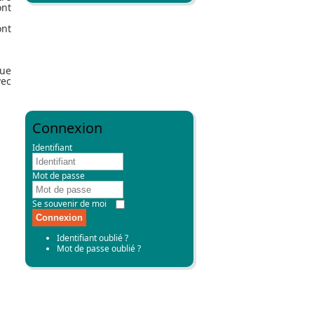
ont
Bulletins bibliographiques imprimés
ont
Bulletins bibliographiques
numériques
Ouvrages partenaires
que
Revue ADEN
vec
Revue Aden (format numérique)
Connexion
Identifiant
Mot de passe
Se souvenir de moi
Connexion
Identifiant oublié ?
Mot de passe oublié ?