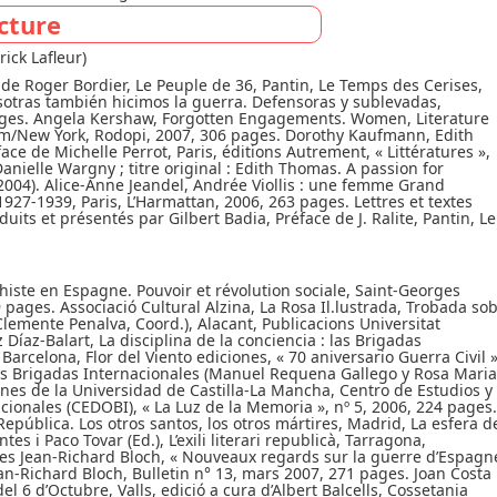
cture
rick Lafleur)
i de Roger Bordier, Le Peuple de 36, Pantin, Le Temps des Cerises,
tras también hicimos la guerra. Defensoras y sublevadas,
pages. Angela Kershaw, Forgotten Engagements. Women, Literature
am/New York, Rodopi, 2007, 306 pages. Dorothy Kaufmann, Edith
e de Michelle Perrot, Paris, éditions Autrement, « Littératures »,
Danielle Wargny ; titre original : Edith Thomas. A passion for
 2004). Alice-Anne Jeandel, Andrée Viollis : une femme Grand
1927-1939, Paris, L’Harmattan, 2006, 263 pages. Lettres et textes
its et présentés par Gilbert Badia, Préface de J. Ralite, Pantin, Le
ste en Espagne. Pouvoir et révolution sociale, Saint-Georges
9 pages. Associació Cultural Alzina, La Rosa Il.lustrada, Trobada so
Clemente Penalva, Coord.), Alacant, Publicacions Universitat
Díaz-Balart, La disciplina de la conciencia : las Brigadas
 Barcelona, Flor del Viento ediciones, « 70 aniversario Guerra Civil »
las Brigadas Internacionales (Manuel Requena Gallego y Rosa Maria
ones de la Universidad de Castilla-La Mancha, Centro de Estudios y
ionales (CEDOBI), « La Luz de la Memoria », nº 5, 2006, 224 pages.
epública. Los otros santos, los otros mártires, Madrid, La esfera d
es i Paco Tovar (Ed.), L’exili literari republicà, Tarragona,
des Jean-Richard Bloch, « Nouveaux regards sur la guerre d’Espagn
ean-Richard Bloch, Bulletin n° 13, mars 2007, 271 pages. Joan Costa 
el 6 d’Octubre, Valls, edició a cura d’Albert Balcells, Cossetania