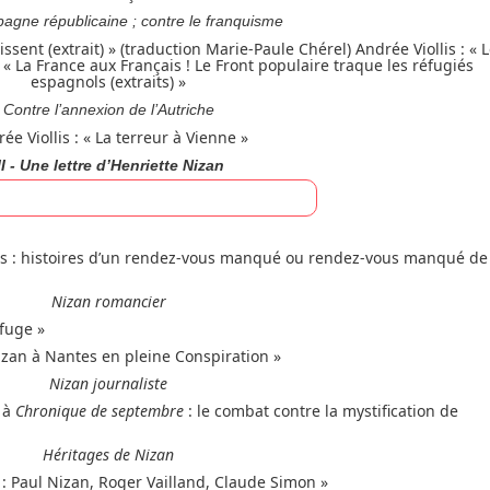
pagne républicaine ; contre le franquisme
sent (extrait) » (traduction Marie-Paule Chérel) Andrée Viollis : « 
 « La France aux Français ! Le Front populaire traque les réfugiés
espagnols (extraits) »
Contre l’annexion de l’Autriche
ée Viollis : « La terreur à Vienne »
II - Une lettre d’Henriette Nizan
istes : histoires d’un rendez-vous manqué ou rendez-vous manqué de
Nizan romancier
sfuge »
Nizan à Nantes en pleine Conspiration »
Nizan journaliste
à
Chronique de septembre
: le combat contre la mystification de
Héritages de Nizan
e : Paul Nizan, Roger Vailland, Claude Simon »