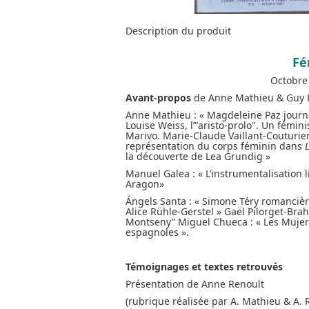
Description du produit
Fé
Octobre
Avant-propos
de Anne Mathieu & Guy P
Anne Mathieu : « Magdeleine Paz journal
Louise Weiss, l’"aristo-prolo". Un fémi
Marivo. Marie-Claude Vaillant-Couturier
représentation du corps féminin dans
la découverte de Lea Grundig »
Manuel Galea : « L’instrumentalisation 
Aragon»
Ángels Santa : « Simone Téry romancière 
Alice Rühle-Gerstel » Gaël Pilorget-Brah
Montseny” Miguel Chueca : « Les Mujeres
espagnoles ».
Témoignages et textes retrouvés
Présentation de Anne Renoult
(rubrique réalisée par A. Mathieu & A. 