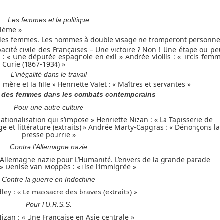
Les femmes et la politique
blème »
te des femmes. Les hommes à double visage ne tromperont personne
acité civile des Françaises – Une victoire ? Non ! Une étape ou pe
: « Une députée espagnole en exil » Andrée Viollis : « Trois fem
 Curie (1867-1934) »
L’inégalité dans le travail
ère et la fille » Henriette Valet : « Maîtres et servantes »
t des femmes dans les combats contemporains
Pour une autre culture
tionalisation qui s’impose » Henriette Nizan : « La Tapisserie de
ge et littérature (extraits) » Andrée Marty-Capgras : « Dénonçons la
presse pourrie »
Contre l’Allemagne nazie
 Allemagne nazie pour L’Humanité. L’envers de la grande parade
 » Denise Van Moppès : « Ilse l’immigrée »
Contre la guerre en Indochine
ey : « Le massacre des braves (extraits) »
Pour l’U.R.S.S.
izan : « Une Française en Asie centrale »