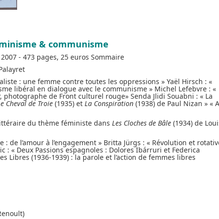
minisme & communisme
 2007 - 473 pages, 25 euros Sommaire
alayret
iste : une femme contre toutes les oppressions » Yaël Hirsch : «
nisme libéral en dialogue avec le communisme » Michel Lefebvre : «
, photographe de Front culturel rouge» Senda Jlidi Souabni : « La
Le Cheval de Troie
(1935) et
La Conspiration
(1938) de Paul Nizan » « 
littéraire du thème féministe dans
Les Cloches de Bâle
(1934) de Loui
: de l’amour à l’engagement » Britta Jürgs : « Révolution et rotativ
ic : « Deux Passions espagnoles : Dolores Ibárruri et Federica
 Libres (1936-1939) : la parole et l’action de femmes libres
Renoult)