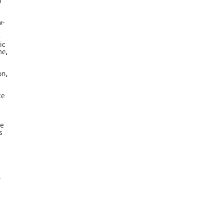
n
w-
e
ic
me,
on,
ce
u
le
s
,
a