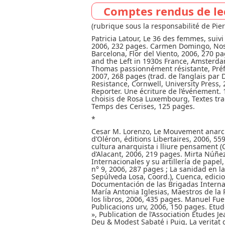
Comptes rendus de le
(rubrique sous la responsabilité de Pier
Patricia Latour, Le 36 des femmes, suiv
2006, 232 pages. Carmen Domingo, Noso
Barcelona, Flor del Viento, 2006, 270 
and the Left in 1930s France, Amsterd
Thomas passionnément résistante, Préfac
2007, 268 pages (trad. de l’anglais par 
Resistance, Cornwell, University Press,
Reporter. Une écriture de l’événement. 
choisis de Rosa Luxembourg, Textes tradu
Temps des Cerises, 125 pages.
*
Cesar M. Lorenzo, Le Mouvement anarchi
d’Oléron, éditions Libertaires, 2006, 55
cultura anarquista i lliure pensament (
d’Alacant, 2006, 219 pages. Mirta Núñez 
Internacionales y su artillería de papel,
n° 9, 2006, 287 pages ; La sanidad en 
Sepúlveda Losa, Coord.), Cuenca, edici
Documentación de las Brigadas Internac
María Antonia Iglesias, Maestros de la R
los libros, 2006, 435 pages. Manuel Fuent
Publicacions urv, 2006, 150 pages. Etu
», Publication de l’Association Etudes J
Deu & Modest Sabaté i Puig, La veritat d