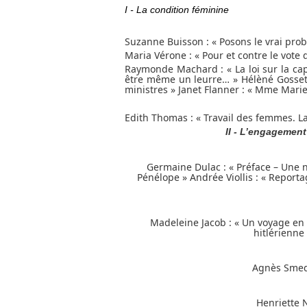
I - La condition féminine
Suzanne Buisson : « Posons le vrai pro
Maria Vérone : « Pour et contre le vo
Raymonde Machard : « La loi sur la cap
être même un leurre… » Hélèné Gosset 
ministres » Janet Flanner : « Mme Marie
Edith Thomas : « Travail des femmes. La m
II - L’engagemen
Germaine Dulac : « Préface – Une na
Pénélope » Andrée Viollis : « Reporta
Madeleine Jacob : « Un voyage en
hitlérienne
Agnès Smedl
Henriette N