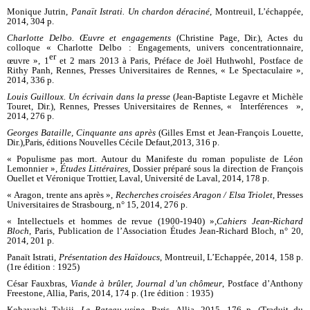
Monique Jutrin,
Panaït Istrati. Un chardon déraciné
, Montreuil, L’échappée,
2014, 304 p.
Charlotte Delbo. Œuvre et engagements
(Christine Page, Dir.), Actes du
colloque « Charlotte Delbo : Engagements, univers concentrationnaire,
er
œuvre », 1
et 2 mars 2013 à Paris, Préface de Joël Huthwohl, Postface de
Rithy Panh, Rennes, Presses Universitaires de Rennes, « Le Spectaculaire »,
2014, 336 p.
Louis Guilloux. Un écrivain dans la presse
(Jean-Baptiste Legavre et Michèle
Touret, Dir.), Rennes, Presses Universitaires de Rennes, « Interférences »,
2014, 276 p.
Georges Bataille, Cinquante ans après
(Gilles Ernst et Jean-François Louette,
Dir.),
Paris
, éd
i
t
i
ons Nouvelles Cécile Defaut,
2013, 316 p.
« Populisme pas mort. Autour du Manifeste du roman populiste de Léon
Lemonnier »,
É
tudes Littéraires
, Dossier préparé sous la direction de François
Ouellet et Véronique Trottier, Laval, Université de Laval, 2014, 178 p.
« Aragon, trente ans après »,
Recherches croisées Aragon / Elsa Triolet
, Presses
Universitaires de Strasbourg, n° 15, 2014, 276 p.
« Intellectuels et hommes de revue (1900-1940) »,
Cahiers Jean-Richard
Bloch
, Paris, Publication de l’Association Études Jean-Richard Bloch, n° 20,
2014, 201 p.
Panaït Istrati,
Présentation des Haïdoucs
, Montreuil, L’Echappée, 2014, 158 p.
(1re édition : 1925)
César Fauxbras,
Viande à brûler, Journal d’un chômeur
, Postface d’Anthony
Freestone, Allia, Paris, 2014, 174 p. (1re édition : 1935)
Kobayashi Takiji,
Le Bateau-usine
, Paris, Allia, 2015, 176 p. (Traduit du