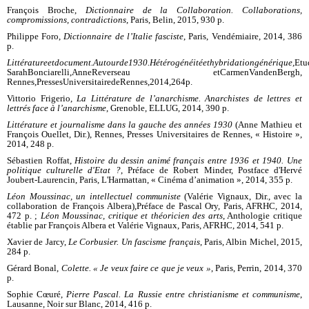
François Broche,
Dictionnaire de la Collaboration. Collaborations,
compromissions, contradictions
, Paris, Belin, 2015, 930 p.
Philippe Foro,
Dictionnaire de l’Italie fasciste
, Paris, Vendémiaire, 2014, 386
p.
Littérature
et
document.
Autour
de
1930.
Hétérogénéité
et
hybridation
générique,
E
tu
Sarah
Bonciarelli,
Anne
Reverseau et
Carmen
Van
den
Bergh,
Rennes,
Presses
Universitaire
de
Rennes,
2014,
264
p.
Vittorio Frigerio,
La Littérature de l’anarchisme. Anarchistes de lettres et
lettrés face à l’anarchisme
, Grenoble, ELLUG, 2014, 390 p.
Littérature et journalisme dans la gauche des années 1930
(Anne Mathieu et
François Ouellet, Dir.), Rennes, Presses Universitaires de Rennes, « Histoire »,
2014, 248 p.
Sébastien Roffat,
Histoire du dessin animé français entre 1936 et 1940. Une
politique culturelle d'Etat ?
, Préface de Robert Minder, Postface d'Hervé
Joubert-Laurencin, Paris, L'Harmattan, « Cinéma d’animation », 2014, 355 p.
Léon Moussinac, un intellectuel communiste
(Valérie Vignaux, Dir., avec la
collaboration de François Albera),
Préface de Pascal Ory, Paris, AFRHC, 2014,
472 p. ;
L
éon Moussinac, critique et théoricien des arts
, Anthologie critique
établie par François Albera et Valérie Vignaux, Paris, AFRHC, 2014, 541 p.
Xavier de Jarcy,
Le Corbusier. Un fascisme français
, Paris, Albin Michel, 2015,
284 p.
Gérard Bonal,
Colette. « Je veux faire ce que je veux »
, Paris, Perrin, 2014, 370
p.
Sophie Cœuré,
Pierre Pascal. La Russie entre christianisme et communisme
,
Lausanne, Noir sur Blanc, 2014, 416 p.