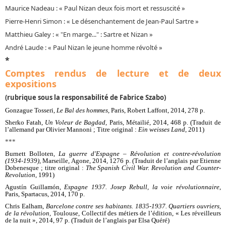
Maurice Nadeau : « Paul Nizan deux fois mort et ressuscité »
Pierre-Henri Simon : «
Le désenchantement de Jean-Paul Sartre
»
Matthieu Galey : «
En marge...
: Sartre et Nizan »
"
"
André Laude : « Paul Nizan le jeune homme révolté »
*
Comptes rendus de lecture et de deux
expositions
(rubrique sous la responsabilité de Fabrice Szabo)
Gonzague Tosseri,
Le Bal des hommes
, Paris, Robert Laffont, 2014, 278 p.
Sherko Fatah,
Un Voleur de Bagdad
, Paris, Métailié, 2014, 468 p. (Traduit de
l’allemand par Olivier Mannoni ; Titre original :
Ein weisses Land
, 2011)
***
Burnett Bolloten
, La guerre d'Espagne – Révolution et contre-révolution
(1934-1939)
, Marseille,
Agone, 2014, 1276 p. (Traduit de l’anglais par Etienne
Dobenesque ; titre original :
The Spanish Civil War. Revolution and Counter-
Revolution
, 1991)
Agustín Guillamón,
Espagne 1937. Josep Rebull, la voie révolutionnaire
,
Paris, Spartacus, 2014, 170 p.
Chris Ealham,
Barcelone contre ses habitants. 1835-1937. Quartiers ouvriers,
de la révolution,
Toulouse, Collectif des métiers de l’édition, « Les réveilleurs
de la nuit », 2014, 97 p. (Traduit de l’anglais par Elsa Quéré)