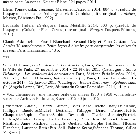
mis en cage
, Lausanne, Noir sur Blanc, 224 pages, 2014.
Elena Poniatowska,
Tinísima
, Marseille, L’atinoir, 2014, 804 p. (Traduit de
l’espagnol par Jacques Aubergy et Marie Cordoba ; titre original :
Tinísima
,
México, Ediciones Era, 1992)
Leonardo Padura,
Hérétiques
, Paris, Métailié, 2014, 608 p. (Traduit de
l’espagnol (Cuba) par Elena Zeyes ; titre original :
Herejes
, Tusquets Editores,
2013).
Claude Askolovitch, Pascal Blanchard, Renaud Dély et Yann Gastaud,
Les
Années 30 sont de retour. Petite leçon d’histoire pour comprendre les crises du
présent
, Paris, Flammarion, 348 p.
***
Sonia Delaunay,
Les Couleurs de l'abstraction
, Paris, Musée d'art moderne de
la Ville de Paris, 27 novembre 2014 - 22 février 2015 (Catalogue :
Sonia
Delaunay – Les couleurs de
l'abstraction
, Paris, éditions Paris-Musées, 2014,
288 p.) ; Robert Delaunay,
Rythmes sans fin
, Paris, Centre Pompidou, 15
octobre 2014 - 12 janvier 2015 (Catalogue :
Robert Delaunay – Rythmes sans
fin
(Angela Lampe, Dir.), Paris, éditions du Centre Pompidou, 2014, 144 p.)
« Voix cheminotes : une histoire orale des années 1930 à 1950 », Pierrefitte-
sur-Seine, Archives Nationales, 8 avril 2015-20 juin 2015.
[
Par
Patrice Allain, Thierry Altman, Yves Ansel,
Hélène Baty-Delalande,
Philippe Baudorre,
Michel Bertrand, Philippe Brard, Pierre-Frédéric
Charpentier,
Sophie Coeuré,
Sophie Desmoulin, Charles Jacquier,
Pierrick
Lafleur,
Mathilde Lévêque,
Gilles Losseroy, Pierre-Henri Marteret, Jean-Luc
Martinet, Anne Mathieu, François Ouellet, Christophe Patillon, Nicolas
Planchais, Laurence Ratier,
Pere Solà, Fabrice Szabo,
Stéphane Thomas, Gilles
Vergnon.]