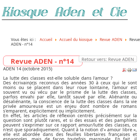
Vous êtes ici :
Accueil
Accueil du kiosque
Revue ADEN
Revu
ADEN - n°14
Revue ADEN - n°14
Retour vers: Revue ADEN
ADEN 14 (octobre 2015)
La lutte des classes est-elle soluble dans l'amour ?
Des écrivain(e)s reconnus des années 30 à ceux qui le sont
moins ou se placent dans leur roue lointaine, l'amour est
souvent vu ou vécu par le prisme de la lutte des classes,
parfois envahi par elle, tantôt sauvé par elle. Aliénante ou
désaliénante, la conscience de la lutte des classes dans la vie
privée amoureuse est un enjeu dont nombre de romans
s'emparent, explicitement ou implicitement.
En effet, les articles de réflexion centrés précisément sur la
question sont plutôt rares, et si des essais et des pamphlets
peuvent s'exprimer sur ce rapport amour/lutte des classes, ce
n'est que sporadiquement. Quant à la notion d'« amour libre »,
elle est abordée dans des feuilles libertaires françaises et
espagnoles, mais de façon toutefois marginale. En fait, il