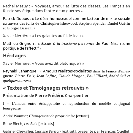
Rachel Mazuy : « Voyages, amour et lutte des classes. Les Français en
Russie soviétique dans l'entre-deux-guerres »
Patrick Dubuis : « Le désir homosexuel comme facteur de mixité sociale
au travers des écrits de Christopher Isherwood, Stephen Spender, Daniel Guérin
»
et Giorgio Bassani
Xavier Nerrière : « Les galantes au fil de l'eau »
Mathieu Grignon : «
Essais à la troisième personne
de Paul Nizan :
une
politique de l'affectif »
Héritages
Xavier Nerrière : « Vous avez dit platonique ? »
Reynald Lahanque : «
Amours réalistes-socialistes
dans la France d'après-
guerre.
Pierre Daix, Jean Lafitte, Claude Morgan, Paul Tillard,
André Stil et
quelques autres
»
« Textes et Témoignages retrouvés »
Présentation de Pierre-Frédéric Charpentier
I – L'amour, entre échappatoire et reproduction du modèle conjugual
bourgeoise
André Wurmser,
Changement de propriétaire
[extrait]
René Blech,
Les Rats
[extraits]
Gabriel Chevallier,
Clarisse Vernon
[extrait], présenté par François Ouellet