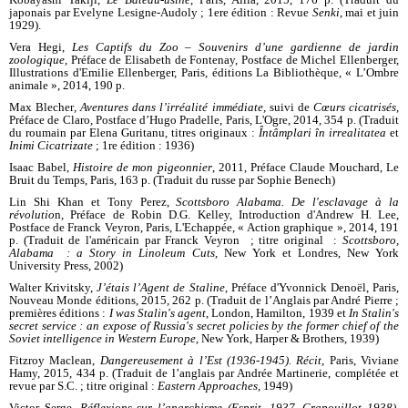
japonais par Evelyne Lesigne-Audoly ; 1ere édition : Revue
Senki
, mai et juin
1929).
Vera Hegi,
Les Captifs du Zoo – Souvenirs d’une gardienne de jardin
zoologique
, Préface de Elisabeth de Fontenay, Postface de Michel Ellenberger,
Illustrations d'Emilie Ellenberger, Paris, éditions La Bibliothèque, « L’Ombre
animale », 2014, 190 p.
Max Blecher
, Aventures dans l’irréalité immédiate,
suivi de
Cœurs cicatrisés
,
Préface de Claro, Postface d’Hugo Pradelle, Paris, L'Ogre, 2014, 354 p. (Traduit
du roumain par Elena Guritanu, titres originaux :
Întâmplari în irrealitatea
et
Inimi Cicatrizate
;
1re édition : 1936)
Isaac Babel,
Histoire de mon pigeonnier
, 2011, Préface Claude Mouchard, Le
Bruit du Temps, Paris, 163 p. (Traduit du russe par Sophie Benech)
Lin Shi Khan et Tony Perez,
Scottsboro Alabama. De l'esclavage à la
révolutio
n, Préface de Robin D.G. Kelley, Introduction d'Andrew H. Lee,
Postface de Franck Veyron, Paris, L'Echappée, « Action graphique », 2014, 191
p. (Traduit de l'américain par Franck Veyron ; titre original :
Scottsboro,
Alabama : a Story in Linoleum Cuts
, New York et Londres, New York
University Press, 2002)
Walter Krivitsky,
J’étais l’Agent de Staline
, Préface d'Yvonnick Denoël, Paris,
Nouveau Monde éditions, 2015, 262 p. (Traduit de l’Anglais par André Pierre ;
premières éditions :
I was Stalin's agent
, London, Hamilton, 1939 et
In Stalin's
secret service : an expose of Russia's secret policies by the former chief of the
Soviet intelligence in Western Europe
, New York, Harper & Brothers, 1939)
Fitzroy Maclean,
Dangereusement à l’Est (1936-1945). Récit
, Paris, Viviane
Hamy, 2015, 434 p. (Traduit de l’anglais par Andrée Martinerie, complétée et
revue par S.C. ; titre original :
Eastern Approaches
, 1949)
Victor Serge,
Réflexions sur l’anarchisme (Esprit, 1937, Crapouillot 1938),