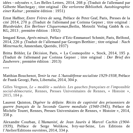
idées - odyssées », Les Belles Lettres, 2014, 268 p. (Traduit de l'allemand par
Gilberte Marchegay ; titre original :
Die verlorene Bibliothek. Autobiographie
einer Kultur
; première édition : 1951)
Ernst Haffner
, Entre Frères de sang
, Préface de Peter Graf, Paris, Presses de la
cité 2014, 270 p. (Traduit de l'allemand par Corinna Gepner ; titre original :
Blutsbrüder, Ein Berliner Cliqueroman
,
Berlin, Metrolit Verlag Gmbh & co.
KG, 2013 ; première édition : 1932)
Irmgard Keun,
Après minuit
, Préface d’Eric-Emmanuel Schmitt, Paris, Belfond,
2014, 226 p. (Traduit de l’allemand par Georges Berthier ; titre original :
Nach
Mitternacht
, Amsterdam, Querido, 1937)
Britta Böhler,
La Décision
, Paris, « La Cosmopolite », Stock, 2014, 195 p.
(Traduit de l'allemand par Corinna Gepner ; titre original :
Der Brief des
Zauberers
; première édition : 2013)
***
Matthias Bouchenot,
Tenir la rue. L’Autodéfense socialiste 1929-1938,
Préface
de Frank Georgi, Paris, Libertalia, 2014, 304 p.
Gilles Vergnon,
Le « modèle » suédois. Les gauches françaises et l'impossible
social-démocratie
, Rennes, Presses Universitaires de Rennes, « Histoire »,
2015, 184 p.
Laurent Quinton,
Digérer la défaite. Récits de captivité des prisonniers de
guerre français de la Seconde Guerre mondiale (1940-1945)
, Préface de
Michèle Touret, Rennes, Presses Universitaires de Rennes, « Histoire », 2014,
358 p.
Alexandre Courban,
L’
Humanité
,
de Jean Jaurès à Marcel Cachin (1904-
1939)
, Préface de Serge Wolikow, Ivry-sur-Seine, Les Editions de
l’Atelier/Editions ouvrières, 2014, 334 p.