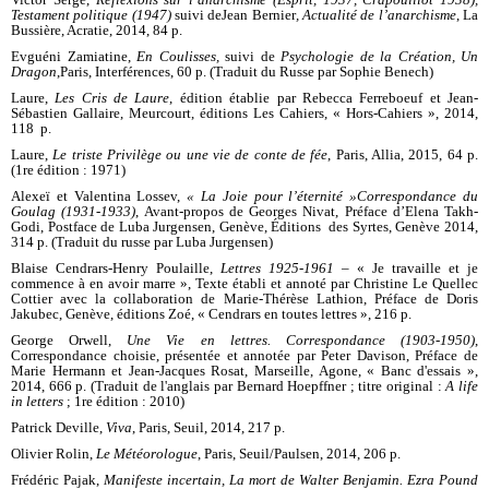
Testament politique (1947)
suivi de
Jean Bernier
, Actualité de l’anarchisme
, La
Bussière, Acratie, 2014, 84 p.
Evguéni Zamiatine,
En Coulisses,
suivi de
Psychologie de la Création, Un
Dragon
,
Paris, Interférences, 60 p. (Traduit du Russe par Sophie Benech)
Laure,
Les Cris de Laure
, édition établie par Rebecca Ferreboeuf et Jean-
Sébastien Gallaire, Meurcourt, éditions Les Cahiers, « Hors-Cahiers », 2014,
118 p.
Laure,
Le triste Privilège ou une vie de conte de fée
, Paris, Allia, 2015, 64 p.
(1re édition : 1971)
Alexeï et Valentina Lossev,
« La Joie pour l’éternité »
Correspondance du
Goulag (1931-1933)
, Avant-propos de Georges Nivat, Préface d’Elena Takh-
Godi, Postface de Luba Jurgensen, Genève, Éditions des Syrtes, Genève 2014,
314 p. (Traduit du russe par Luba Jurgensen)
Blaise Cendrars-Henry Poulaille,
Lettres 1925-1961 –
« Je travaille et je
commence à en avoir marre », Texte établi et annoté par Christine Le Quellec
Cottier avec la collaboration de Marie-Thérèse Lathion, Préface de Doris
Jakubec, Genève, éditions Zoé, « Cendrars en toutes lettres », 216 p.
George Orwell,
Une Vie en lettres. Correspondance (1903-1950)
,
Correspondance choisie, présentée et annotée par Peter Davison, Préface de
Marie Hermann et Jean-Jacques Rosat, Marseille, Agone, « Banc d'essais »,
2014, 666 p. (Traduit de l'anglais par Bernard Hoepffner ; titre original :
A life
in letters
; 1re édition : 2010)
Patrick Deville,
Viva
, Paris, Seuil, 2014, 217 p.
Olivier Rolin,
Le Météorologue
, Paris, Seuil/Paulsen, 2014, 206 p.
Frédéric Pajak,
Manifeste incertain, La mort de Walter Benjamin. Ezra Pound