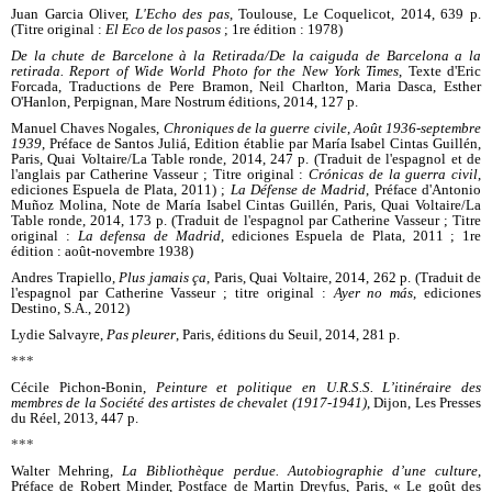
Juan Garcia Oliver,
L'Echo des pas
, Toulouse, Le Coquelicot, 2014, 639 p.
(
Titre original :
El Eco de lo
s pasos
;
1re édition : 1978)
De la chute de Barcelone à la Retirada/De la caiguda de Barcelona a la
retirada. Report of Wide World Photo for the New York Times
, Texte d'Eric
Forcada, Traductions de Pere Bramon, Neil Charlton, Maria Dasca, Esther
O'Hanlon, Perpignan, Mare Nostrum éditions, 2014, 127 p.
Manuel Chaves Nogales,
Chroniques de la guerre civile
,
Août 1936-septembre
1939
, Préface de Santos Juliá, Edition établie par María Isabel Cintas Guillén,
Paris, Quai Voltaire/La Table ronde, 2014, 247 p. (Traduit de l'espagnol et de
l'anglais par Catherine Vasseur ; Titre original :
Crónicas de la guerra civil
,
ediciones Espuela de Plata, 2011) ;
La Défense de Madrid
, Préface d'Antonio
Muñoz Molina, Note de María Isabel Cintas Guillén, Paris, Quai Voltaire/La
Table ronde, 2014, 173 p. (Traduit de l'espagnol par Catherine Vasseur ; Titre
original :
La defensa de Madrid
, ediciones Espuela de Plata, 2011 ; 1re
édition : août-novembre 1938)
Andres Trapiello,
Plus jamais ça
, Paris, Quai Voltaire, 2014, 262 p. (Traduit de
l'espagnol par Catherine Vasseur ; titre original :
Ayer no más
, ediciones
Destino, S.A., 2012)
Lydie Salvayre,
Pas pleurer
, Paris, éditions du Seuil, 2014, 281 p.
***
Cécile Pichon-Bonin,
Peinture et politique en U.R.S.S. L’itinéraire des
membres de la Société des artistes de chevalet (1917-1941)
, Dijon, Les Presses
du Réel, 2013, 447 p.
***
Walter Mehring,
La Bibliothèque perdue. Autobiographie d’une culture
,
Préface de Robert Minder, Postface de Martin Dreyfus, Paris, « Le goût des