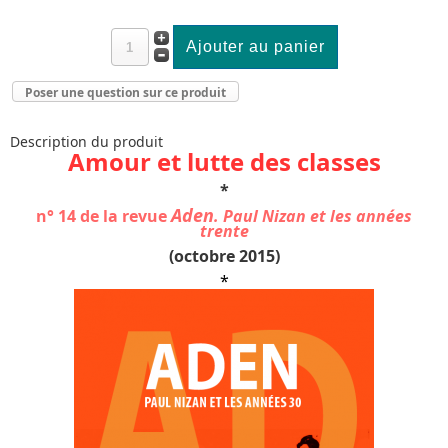
Poser une question sur ce produit
Description du produit
Amour et lutte des classes
*
Aden
n° 14 de la revue
.
Paul Nizan et les années
trente
(octobre 2015)
*