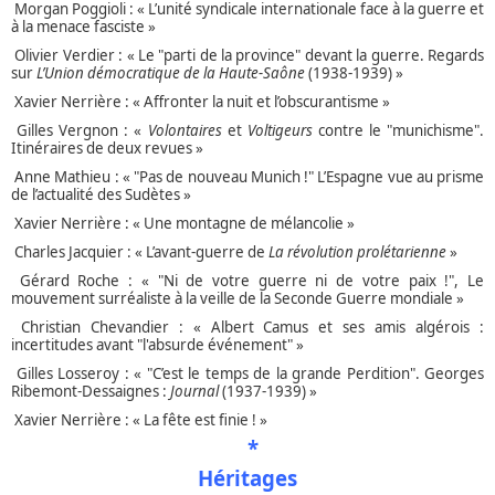
Morgan Poggioli : « L’unité syndicale internationale face à la guerre et
à la menace fasciste »
Olivier Verdier : « Le "parti de la province" devant la guerre. Regards
sur
L’Union démocratique de la Haute-Saône
(1938-1939) »
Xavier Nerrière : « Affronter la nuit et l’obscurantisme »
Gilles Vergnon : «
Volontaires
et
Voltigeurs
contre le "munichisme".
Itinéraires de deux revues »
Anne Mathieu : « "Pas de nouveau Munich !" L’Espagne vue au prisme
de l’actualité des Sudètes »
Xavier Nerrière : « Une montagne de mélancolie »
Charles Jacquier : « L’avant-guerre de
La révolution prolétarienne
»
Gérard Roche : « "Ni de votre guerre ni de votre paix !", Le
mouvement surréaliste à la veille de la Seconde Guerre mondiale »
Christian Chevandier : « Albert Camus et ses amis algérois :
incertitudes avant "l'absurde événement" »
Gilles Losseroy : « "C’est le temps de la grande Perdition". Georges
Ribemont-Dessaignes :
Journal
(1937-1939) »
Xavier Nerrière : « La fête est finie ! »
*
Héritages