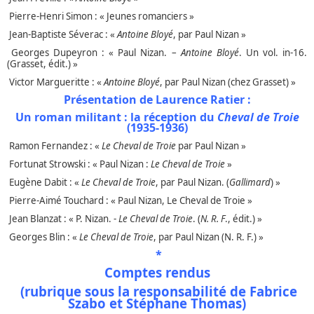
Pierre-Henri Simon : « Jeunes romanciers »
Jean-Baptiste Séverac : «
Antoine Bloyé
, par Paul Nizan »
Georges Dupeyron : « Paul Nizan. –
Antoine Bloyé
. Un vol. in-16.
(Grasset, édit.) »
Victor Margueritte : «
Antoine Bloyé
, par Paul Nizan (chez Grasset) »
Présentation de Laurence Ratier :
Un roman militant : la réception du
Cheval de Troie
(1935-1936)
Ramon Fernandez : «
Le Cheval de Troie
par Paul Nizan »
Fortunat Strowski : « Paul Nizan :
Le Cheval de Troie
»
Eugène Dabit : «
Le Cheval de Troie
, par Paul Nizan. (
Gallimard
) »
Pierre-Aimé Touchard : « Paul Nizan, Le Cheval de Troie »
Jean Blanzat : « P. Nizan. -
Le Cheval de Troie
. (
N. R. F
., édit.) »
Georges Blin : «
Le Cheval de Troie
, par Paul Nizan (N. R. F.) »
*
Comptes rendus
(rubrique sous la responsabilité de Fabrice
Szabo et Stéphane Thomas
)