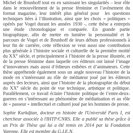
Michel de Brunhoff tout en en saisissant les singularités – leur rôle
dans le renouvèlement de la presse féminine et l’avènement du
format magazine, leur intérêt plus général pour les questions
techniques liées à l’illustration, ainsi que les choix « politiques »
opérés par Vogel durant les années 1930 -, cette thèse a entrepris
une étude chronologique et comparée. En grande partie
biographique, afin de mettre en lumière la personnalité et le
parcours de Vogel et de Brunhoff de leurs débuts professionnels à
leur fin de carrière, cette réflexion se veut aussi une contribution
plus générale à l’histoire sociale et culturelle de la première moitié
e
du XX
siècle, et principalement à l’histoire de la presse illustrée, et
de la presse féminine dans laquelle ces éditeurs ont laissé l’image
d’innovateurs mais aussi d’éditeurs esthètes et d’animateurs. Cette
thèse appréhende également sous un angle nouveau l’histoire de la
mode en s’intéressant au rôle de médiateur joué par les éditeurs
auprès des lecteurs, ainsi que l’histoire de la photographie du début
e
du XX
siècle du point de vue technique, artistique et politique.
Parallèlement, ce travail éclaire l’histoire politique de l’entre-deux-
guerres en s’intéressant au phénomène de médiatisation et au rôle
de « passeur » intellectuel et culturel joué par les hommes de presse.
Sophie Kurkdjian, docteur en histoire de l'Université Paris I, est
chercheur associée à l'IHTP/CNRS. Elle a publié sa thèse grâce à
un Prix de Thèse qui lui a été remis en 2014 par la Fondation
Varenne. Elle est membre du G.I.E.N.