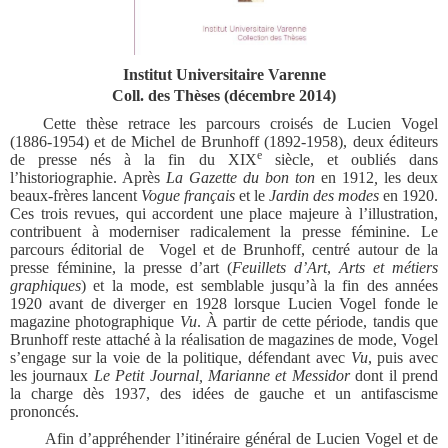
Institut Universitaire Varenne
Coll. des Thèses (décembre 2014)
Cette thèse retrace les parcours croisés de Lucien Vogel
(1886-1954) et de Michel de Brunhoff (1892-1958), deux éditeurs
e
de presse nés à la fin du XIX
siècle, et oubliés dans
l’historiographie. Après
La Gazette du bon ton
en 1912
,
les deux
beaux-frères lancent
Vogue français
et le
Jardin des modes
en 1920.
Ces trois revues, qui accordent une place majeure à l’illustration,
contribuent à moderniser radicalement la presse féminine. Le
parcours éditorial de Vogel et de Brunhoff, centré autour de la
presse féminine, la presse d’art (
Feuillets d’Art
,
Arts et métiers
graphiques
) et la mode, est semblable jusqu’à la fin des années
1920 avant de diverger en 1928 lorsque Lucien Vogel fonde le
magazine photographique
Vu
. À partir de cette période, tandis que
Brunhoff reste attaché à la réalisation de magazines de mode, Vogel
s’engage sur la voie de la politique, défendant avec
Vu
, puis avec
les journaux
Le Petit Journal, Marianne et Messidor
dont il prend
la charge dès 1937, des idées de gauche et un antifascisme
prononcés.
Afin d’appréhender l’itinéraire général de Lucien Vogel et de