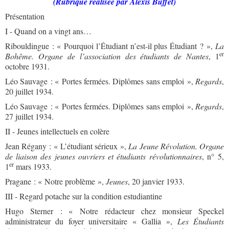
(Rubrique réalisée par Alexis Buffet)
Présentation
I - Quand on a vingt ans…
Ribouldingue : « Pourquoi l’Étudiant n’est-il plus Étudiant ? »,
La
er
Bohême. Organe de l’association des étudiants de Nantes
, 1
octobre 1931.
Léo Sauvage : « Portes fermées. Diplômes sans emploi »,
Regards
,
20 juillet 1934.
Léo Sauvage : « Portes fermées. Diplômes sans emploi »,
Regards
,
27 juillet 1934.
II - Jeunes intellectuels en colère
Jean Régany : « L’étudiant sérieux »,
La Jeune Révolution. Organe
de liaison des jeunes ouvriers et étudiants révolutionnaires
, n° 5,
er
1
mars 1933.
Pragane : « Notre problème »,
Jeunes
, 20 janvier 1933.
III - Regard potache sur la condition estudiantine
Hugo Sterner : « Notre rédacteur chez monsieur Speckel
administrateur du foyer universitaire « Gallia »,
Les Étudiants