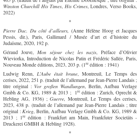
Winston Churchill His Times
,
His Crimes
, Londres, Verso Books,
2022)
*
Pierre Dac. Du côté d’ailleurs,
(Anne Hélène Hoog et Jacques
Pessis, dir.), Paris, Gallimard / Musée d’art et d’histoire du
Judaïsme, 2020, 192 p.
Géraud Jouve,
Mon séjour chez les nazis
, Préface d’Olivier
Wieviorka, Introduction de Nicolas Patin et Frédéric Sallée, Paris,
re
Nouveau Monde éditions, 2023, 203 p. (1
édition : 1941)
Ludwig Renn,
L’Aube était brune
, Montreuil, Le Temps des
cerises, 2022, 251 p. (traduit de l’allemand par Jean-Pierre Landais ;
titre original :
Vor großen Wandlungen
, Berlin, Aufbau Verlage
re
Gmbh & Co. KG, 1989 & 2013 ;
1
édition : Zurich, Oprecht &
Hebling AG, 1936) ;
Guerre,
Montreuil, Le Temps des cerises,
2023, 438 p. (traduit de l’allemand par Jean-Pierre Landais ; titre
original :
Krieg
, Berlin, Aufbau Verlage Gmbh & Co. KG, 1989 &
re
2013 ; 1
édition : Frankfurt am Main, Frankfuter Societäts -
Druckerei GMBH & Hebling 1928).
*