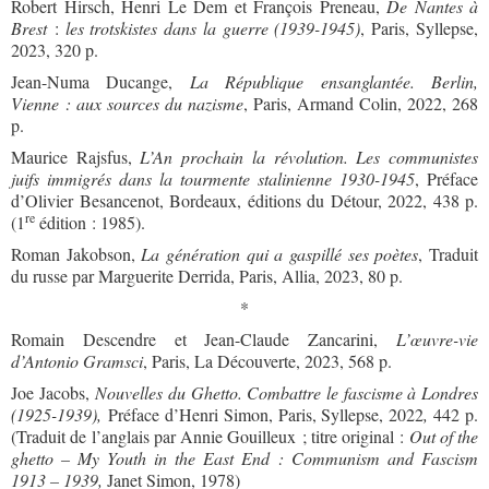
Robert Hirsch, Henri Le Dem et François Preneau,
De Nantes à
Brest
:
les trotskistes dans la guerre (1939-1945)
, Paris, Syllepse,
2023, 320 p.
Jean-Numa Ducange,
La République ensanglantée. Berlin,
Vienne : aux sources du nazisme
, Paris, Armand Colin, 2022, 268
p.
Maurice Rajsfus,
L’An prochain la révolution. Les communistes
juifs immigrés dans la tourmente stalinienne 1930-1945
, Préface
d’Olivier Besancenot, Bordeaux, éditions du Détour, 2022, 438 p.
re
(1
édition : 1985).
Roman Jakobson,
La génération qui a gaspillé ses poètes
, Traduit
du russe par Marguerite Derrida, Paris, Allia, 2023, 80 p.
*
Romain Descendre et Jean-Claude Zancarini,
L’œuvre-vie
d’Antonio Gramsci
, Paris, La Découverte, 2023, 568 p.
Joe Jacobs,
Nouvelles du Ghetto. Combattre le fascisme à Londres
(1925-1939),
Préface d’Henri Simon, Paris, Syllepse, 2022
,
442 p.
(Traduit de l’anglais par Annie Gouilleux ; titre original :
Out of the
ghetto – My Youth in the East End : Communism and Fascism
1913 – 1939,
Janet Simon, 1978)