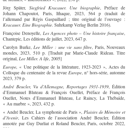
Jörg Später,
Siegfried Kracauer. Une biographie
, Préface de
Johann Chapoutot, Paris, Ithaque, 2023, 564 p (traduit de
l’allemand par Régis Gaspaillard ;
titre original de l’ouvrage :
Kracauer. Eine Biographie
. Suhrkamp Verlag Berlin 2016).
Françoise Denoyelle,
Les Agences photo – Une histoire française
,
Chantepic, Les éditions de juillet, 2023, 647 p.
Carolyn Burke,
Lee Miller : une vie sans filtre
, Paris, Nouveaux
mondes, 2023, 510 p. [
Traduit par Marie-Claude Rideau. Titre
original,
Lee Miller. A life
,
2005]
Europe,
« Une politique de la littérature, 1923-2023 », Actes du
Colloque du centenaire de la revue
Europe
, n° hors-série, automne
2023, 379 p.
André Beucler, Vu d’Allemagne, Reportages 1931-1939
, Édition
d’Emmanuel Bluteau & François Ouellet, Préface de François
Ouellet, Notes d’Emmanuel Bluteau, Le Raincy, La Thébaïde,
« Au marbre », 2023, 432 p.
« André Beucler, La symphonie de Paris »,
Plaisirs de Mémoire et
d’Avenir
, Les Cahiers de l’association André Beucler, Édition
annotée par Guy Durliat et Roland Beucler, Paris, octobre 2022,