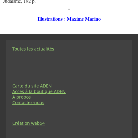
Judaïsme, 192 p.
*
Illustrations : Maxime Marino
Toutes les actualités
Carte du site ADEN
Accés à la boutique ADEN
A propos
Contactez-nous
Création web54