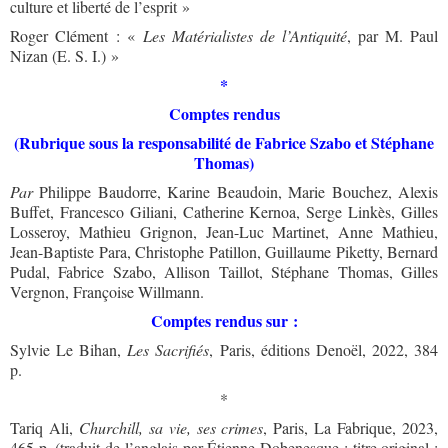
culture et liberté de l’esprit »
Roger Clément : «
Les Matérialistes de l’Antiquité
, par M. Paul
Nizan (E. S. I.) »
*
Comptes rendus
(Rubrique sous la responsabilité de Fabrice Szabo et Stéphane
Thomas)
Par
Philippe Baudorre, Karine Beaudoin, Marie Bouchez, Alexis
Buffet, Francesco Giliani, Catherine Kernoa, Serge Linkès, Gilles
Losseroy, Mathieu Grignon, Jean-Luc Martinet, Anne Mathieu,
Jean-Baptiste Para, Christophe Patillon, Guillaume Piketty, Bernard
Pudal, Fabrice Szabo, Allison Taillot, Stéphane Thomas, Gilles
Vergnon, Françoise Willmann.
Comptes rendus sur :
Sylvie Le Bihan,
Les Sacrifiés
, Paris, éditions Denoël, 2022, 384
p.
*
Tariq Ali,
Churchill, sa vie, ses crimes
, Paris, La Fabrique, 2023,
465 p. (traduit de l’anglais par Étienne Dobenesque ; titre original :