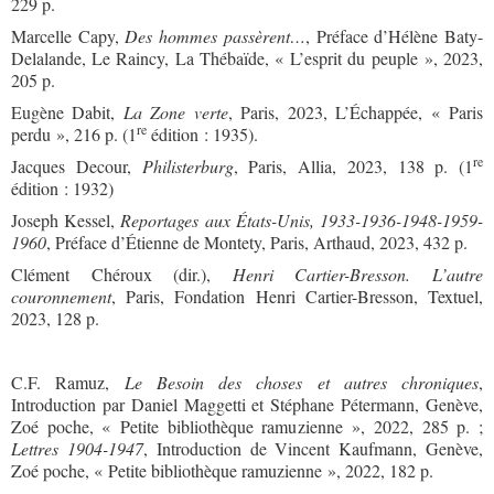
229 p.
Marcelle Capy,
Des hommes passèrent…
, Préface d’Hélène Baty-
Delalande, Le Raincy, La Thébaïde, « L’esprit du peuple », 2023,
205 p.
Eugène Dabit,
La Zone verte
, Paris, 2023, L’Échappée, « Paris
re
perdu », 216 p. (1
édition : 1935).
re
Jacques Decour,
Philisterburg
, Paris, Allia, 2023, 138 p. (1
édition : 1932)
Joseph Kessel,
Reportages aux États-Unis, 1933-1936-1948-1959-
1960
, Préface d’Étienne de Montety, Paris, Arthaud, 2023, 432 p.
Clément Chéroux (dir.),
Henri Cartier-Bresson. L’autre
couronnement
, Paris, Fondation Henri Cartier-Bresson, Textuel,
2023, 128 p.
C.F. Ramuz,
Le Besoin des choses et autres chroniques
,
Introduction par Daniel Maggetti et Stéphane Pétermann, Genève,
Zoé poche, « Petite bibliothèque ramuzienne », 2022, 285 p. ;
Lettres 1904-1947
, Introduction de Vincent Kaufmann, Genève,
Zoé poche, « Petite bibliothèque ramuzienne », 2022, 182 p.