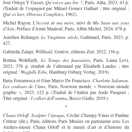
José Ortega Y Gasset,
Qu’est-ce que lire ?
, Paris, Allia, 2023, 43 p.
(Traduit de l’espagnol par Mikael Gomez Guthart ; titre original :
Qué es leer
,
Obreras Completes
, 1962).
Michel Ragon,
L’Accent de ma mère
, suivi de
Ma Sœur aux yeux
d’Asie
, Préface d’Amin Maalouf, Paris, Albin Michel, 2024, 678 p.
Aurélien Bellanger,
Le Vingtième siècle
, Gallimard, Paris, 2023, p.
427.
Gabriella Zalapi,
Willibald
, Genève, éditions Zoé, 2022, 156 p.
Bettina Wohlfarth,
Le Temps des faussaires
, Paris, Liana Levi,
2023, 376 p. (traduit de l’allemand par Élisabeth Landes ; titre
original :
Wagfalls Erbe
, Hamburg Osburg Verlag, 2019).
Ilaria Ferramosca et Gian Marco De Francisco,
Charlotte Salomon.
Les couleurs de l’âme
, Paris, Nouveau monde
« Nouveau monde
,
graphic », 2023, 122 p. (Traduit de l’italien par Aude Pasquier ;
Titre original :
I collori dell’anima
, Becco Giallo, 2019.)
*
Chana Orloff. Sculpter l’époque,
Cécilie Champy-Vinas et Pauline
Créteur
(dir.), Paris, éditions Paris Musées en partenariat avec Les
Ateliers-musée Chana Orloff et le musée d’art et d’histoire du