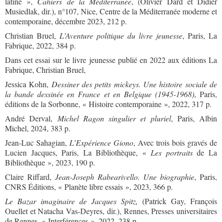
latine »,
Cahiers de la Méditerranée
, (Olivier Dard et Didier
Musiedlak, dir.), n°107, Nice, Centre de la Méditerranée moderne et
contemporaine, décembre 2023, 212 p.
Christian Bruel,
L’Aventure politique du livre jeunesse
, Paris, La
Fabrique, 2022, 384 p.
Dans cet essai sur le livre jeunesse publié en 2022 aux éditions La
Fabrique, Christian Bruel,
Jessica Kohn,
Dessiner des petits mickeys. Une histoire sociale de
la bande dessinée en France et en Belgique (1945-1968)
, Paris,
éditions de la Sorbonne, « Histoire contemporaine », 2022, 317 p.
André Derval,
Michel Ragon singulier et pluriel
, Paris, Albin
Michel, 2024, 383 p.
Jean-Luc Sahagian,
L’Expérience Giono
, Avec trois bois gravés de
Lucien Jacques, Paris, La Bibliothèque, «
Les portraits
de La
Bibliothèque », 2023, 190 p.
Claire Riffard,
Jean-Joseph Rabearivello. Une biographie
, Paris,
CNRS Éditions, « Planète libre essais », 2023, 366 p.
Le Bazar imaginaire de Jacques Spitz,
(Patrick Gay, François
Ouellet et Natacha Vas-Deyres, dir.), Rennes, Presses universitaires
de Rennes, « Interférences », 2022, 238 p.