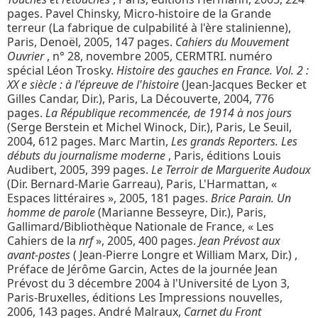
pages. Pavel Chinsky, Micro-histoire de la Grande
terreur (La fabrique de culpabilité à l'ère stalinienne),
Paris, Denoël, 2005, 147 pages.
Cahiers du Mouvement
Ouvrier
, n° 28, novembre 2005, CERMTRI. numéro
spécial Léon Trosky.
Histoire des gauches en France. Vol. 2 :
XX e siècle : à l'épreuve de l'histoire
(Jean-Jacques Becker et
Gilles Candar, Dir.), Paris, La Découverte, 2004, 776
pages.
La République recommencée, de 1914 à nos jours
(Serge Berstein et Michel Winock, Dir.), Paris, Le Seuil,
2004, 612 pages. Marc Martin,
Les grands Reporters. Les
débuts du journalisme moderne
, Paris, éditions Louis
Audibert, 2005, 399 pages.
Le Terroir de Marguerite Audoux
(Dir. Bernard-Marie Garreau), Paris, L'Harmattan, «
Espaces littéraires », 2005, 181 pages.
Brice Parain. Un
homme de parole
(Marianne Besseyre, Dir.), Paris,
Gallimard/Bibliothèque Nationale de France, « Les
Cahiers de la
nrf
», 2005, 400 pages.
Jean Prévost aux
avant-postes
( Jean-Pierre Longre et William Marx, Dir.) ,
Préface de Jérôme Garcin, Actes de la journée Jean
Prévost du 3 décembre 2004 à l'Université de Lyon 3,
Paris-Bruxelles, éditions Les Impressions nouvelles,
2006, 143 pages. André Malraux,
Carnet du Front