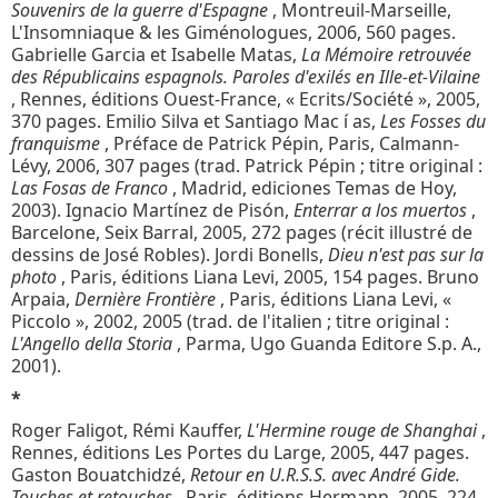
Souvenirs de la guerre d'Espagne
, Montreuil-Marseille,
L'Insomniaque & les Giménologues, 2006, 560 pages.
Gabrielle Garcia et Isabelle Matas,
La Mémoire retrouvée
des Républicains espagnols. Paroles d'exilés en Ille-et-Vilaine
, Rennes, éditions Ouest-France, « Ecrits/Société », 2005,
370 pages. Emilio Silva et Santiago Mac í as,
Les Fosses du
franquisme
, Préface de Patrick Pépin, Paris, Calmann-
Lévy, 2006, 307 pages (trad. Patrick Pépin ; titre original :
Las Fosas de Franco
, Madrid, ediciones Temas de Hoy,
2003). Ignacio Martínez de Pisón,
Enterrar a los muertos
,
Barcelone, Seix Barral, 2005, 272 pages (récit illustré de
dessins de José Robles). Jordi Bonells,
Dieu n'est pas sur la
photo
, Paris, éditions Liana Levi, 2005, 154 pages. Bruno
Arpaia,
Dernière Frontière
, Paris, éditions Liana Levi, «
Piccolo », 2002, 2005 (trad. de l'italien ; titre original :
L'Angello della Storia
, Parma, Ugo Guanda Editore S.p. A.,
2001).
*
Roger Faligot, Rémi Kauffer,
L'Hermine rouge de Shanghai
,
Rennes, éditions Les Portes du Large, 2005, 447 pages.
Gaston Bouatchidzé,
Retour en U.R.S.S. avec André Gide.
Touches et retouches
, Paris, éditions Hermann, 2005, 224