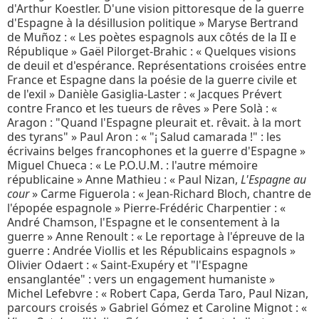
d'Arthur Koestler. D'une vision pittoresque de la guerre
d'Espagne à la désillusion politique » Maryse Bertrand
de Muñoz : « Les poètes espagnols aux côtés de la II e
République » Gaël Pilorget-Brahic : « Quelques visions
de deuil et d'espérance. Représentations croisées entre
France et Espagne dans la poésie de la guerre civile et
de l'exil » Danièle Gasiglia-Laster : « Jacques Prévert
contre Franco et les tueurs de rêves » Pere Solà : «
Aragon : "Quand l'Espagne pleurait et. rêvait. à la mort
des tyrans" » Paul Aron : « "¡ Salud camarada !" : les
écrivains belges francophones
et la guerre d'Espagne »
Miguel Chueca : « Le P.O.U.M. : l'autre mémoire
républicaine » Anne Mathieu : « Paul Nizan,
L'Espagne au
cour
» Carme Figuerola :
« Jean-Richard Bloch, chantre de
l'épopée espagnole » Pierre-Frédéric Charpentier : «
André Chamson, l'Espagne et le consentement à la
guerre » Anne Renoult : « Le reportage à l'épreuve de la
guerre : Andrée Viollis et les Républicains espagnols »
Olivier Odaert : « Saint-Exupéry et "l'Espagne
ensanglantée" : vers un engagement humaniste »
Michel Lefebvre : « Robert Capa, Gerda Taro, Paul Nizan,
parcours croisés » Gabriel Gómez et Caroline Mignot : «