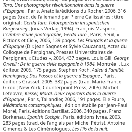
Taro.
Une photographe révolutionnaire dans la guerre
d'Espagne
, Paris, Anatolia/éditions du Rocher, 2006, 316
pages (trad. de l'allemand par Pierre Gallissaires ; titre
original :
Gerda Taro. Fotoreporterin im spanischen
Bürgerkrieg
, Jonas Verlag, 1994). François Maspero,
L'Ombre d'une photographe, Gerda Taro
, Paris, Seuil, «
Fictions et Cie », 2006, 139 pages.
Les Français et la guerre
d'Espagne
(Dir. Jean Sagnes et Sylvie Caucanas), Actes du
Colloque de Perpignan, Presses Universitaires de
Perpignan, « Etudes », 2004, 437 pages. Louis Gill,
George
Orwell : De la guerre civile espagnole à 1984,
Montréal , Lux
éditeur, 2005, 175 pages. Stephen Koch,
Adieu à l'amitié.
Hemingway, Dos Passos et la guerre d'Espagne
, Paris,
éditions Grasset, 2005, 382 pages (trad. Marie-France
Girod ; New York, Counterpoint Press, 2005). Michel
Lefebvre,
Kessel, Moral.
Deux reporters dans la guerre
d'Espagne
, Paris, Tallandier, 2006, 191 pages. Elie Faure,
Méditations catastrophiques
, édition établie par Jean-Paul
Morel, Paris, éditions Bartillat, 2006, 340 pages. Franz
Borkenau,
Spanish Cockpit
, Paris, éditions Ivrea, 2003,
283 pages (trad. de l'anglais par Michel Pétris). Antoine
Gimenez & Les Giménologues,
Les Fils de la nuit.