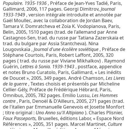
Populaire. 1935-1936
, Préface de Jean-Yves Tadié, Paris,
Gallimard, 2006, 117 pages. Georgi Dimitrov,
Journal
1933-1949
, version intégrale introduite et annotée par
Gaël Moullec, avec la collaboration de Jordan Baev,
Tamara V. Domratcheva et Zoïa K. Vodopianova, Paris,
Belin, 2005, 1510 pages (trad. de l'allemand par Anne
Castagnos-Sen, trad. du russe par Tatiana Zazerskaia et
trad. du bulgare par Assia Stantcheva). Nina
Lougovskaïa ,
Journal d'une écolière soviétique
, Préface de
Stéphane Courtois, Paris, Robert Laffont, 2005, 320
pages ( trad. du russe par Viviane Mikhalkov) . Raymond
Guérin,
Lettres à Sonia. 1939-1943
, postface, appendice
et notes Bruno Curatolo, Paris, Gallimard, « Les inédits
de Doucet », 2005, 349 pages. André Chamson,
Les Livres
de la guerre
, Textes choisis et présentés par Micheline
Cellier-Gély, Préface de Frédérique Hébrard, Paris,
Omnibus, 2005, 782 pages. Emilio Lussu,
Les Hommes
contre
, Paris, Denoël & D'Ailleurs, 2005, 271 pages (trad.
de l'italien par Emmanuelle Genevois et Josette Monfort
; titre original :
Uno Anno su'll Altipiano
). Charles Plisnier,
Faux Passeports,
Bruxelles, éditions Labor, « Espace Nord
Références », 2005, 351 pages.
Marcel Martinet,
Culture