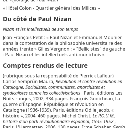
« Hôtel Colon - Quartier général des Milices »
Du côté de Paul Nizan
Nizan et les intellectuels de son temps
Jean-François Petit : « Paul Nizan et Emmanuel Mounier
dans la contestation de la philosophie universitaire des
années trente » Gilles Vergnon : « "Bellicistes" de gauche
: Paul Nizan et les intellectuels anti-munichois »
Comptes rendus de lecture
(rubrique sous la responsabilité de Pierrick Lafleur)
Carlos Semprún Maura,
Révolution et contre-révolution en
Catalogne. Socialistes, communistes, anarchistes et
syndicalistes contre les collectivisations
, Paris, éditions Les
Nuits rouges, 2002, 334 pages. François Godicheau, La
guerre d'Espagne. République et révolution en
Catalogne (1936-1939), Paris, éditions Odile Jacob, «
histoire », 2004, 460 pages. Michel Christ,
Le P.O.U.M.,
histoire d'un parti révolutionnaire espagnol, 1935-1952
,
Paris, L'Harmattan, 2006, 130 pages. Irme Schaber,
Gerda