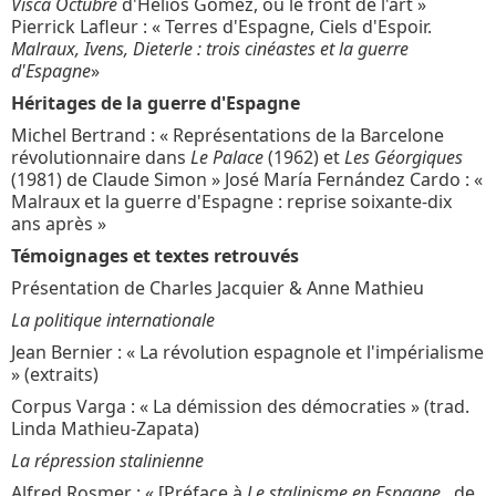
Visca Octubre
d'Helios Gómez, ou le front de l'art »
Pierrick Lafleur : « Terres d'Espagne, Ciels d'Espoir.
Malraux, Ivens, Dieterle : trois cinéastes et la guerre
d'Espagne
»
Héritages de la guerre d'Espagne
Michel Bertrand : « Représentations de la Barcelone
révolutionnaire dans
Le Palace
(1962) et
Les Géorgiques
(1981) de Claude Simon » José María Fernández Cardo : «
Malraux et la guerre d'Espagne : reprise soixante-dix
ans après »
Témoignages et textes retrouvés
Présentation de Charles Jacquier & Anne Mathieu
La politique internationale
Jean Bernier : « La révolution espagnole et l'impérialisme
» (extraits)
Corpus Varga : « La démission des démocraties » (trad.
Linda Mathieu-Zapata)
La répression stalinienne
Alfred Rosmer : « [Préface à
Le stalinisme en Espagne
, de