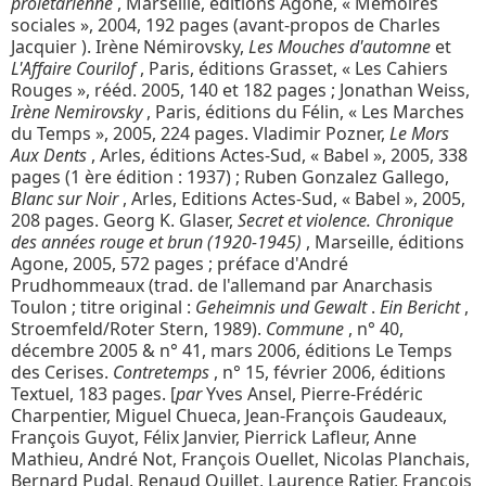
prolétarienne
, Marseille, éditions Agone, « Mémoires
sociales », 2004, 192 pages (avant-propos de Charles
Jacquier ). Irène Némirovsky,
Les Mouches d'automne
et
L'Affaire Courilof
, Paris, éditions Grasset, « Les Cahiers
Rouges », rééd. 2005, 140 et 182 pages ; Jonathan Weiss,
Irène Nemirovsky
, Paris, éditions du Félin, « Les Marches
du Temps », 2005, 224 pages. Vladimir Pozner,
Le Mors
Aux Dents
, Arles, éditions Actes-Sud, « Babel », 2005, 338
pages (1 ère édition : 1937) ; Ruben Gonzalez Gallego,
Blanc sur Noir
, Arles, Editions Actes-Sud, « Babel », 2005,
208 pages. Georg K. Glaser,
Secret et violence. Chronique
des années rouge et brun (1920-1945)
, Marseille, éditions
Agone, 2005, 572 pages ; préface d'André
Prudhommeaux (trad. de l'allemand par Anarchasis
Toulon ; titre original :
Geheimnis und Gewalt
.
Ein Bericht
,
Stroemfeld/Roter Stern, 1989).
Commune
, n° 40,
décembre 2005 & n° 41, mars 2006, éditions Le Temps
des Cerises.
Contretemps
, n° 15, février 2006, éditions
Textuel, 183 pages. [
par
Yves Ansel, Pierre-Frédéric
Charpentier, Miguel Chueca, Jean-François Gaudeaux,
François Guyot, Félix Janvier, Pierrick Lafleur, Anne
Mathieu, André Not, François Ouellet, Nicolas Planchais,
Bernard Pudal, Renaud Quillet, Laurence Ratier, François