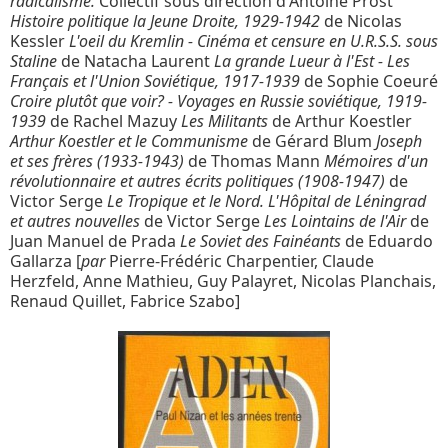
radicalisme.
Collectif sous direction d'Antoine Prost
Histoire politique la Jeune Droite, 1929-1942
de Nicolas
Kessler
L'oeil du Kremlin - Cinéma et censure en U.R.S.S. sous
Staline
de Natacha Laurent
La grande Lueur à l'Est - Les
Français et l'Union Soviétique, 1917-1939
de Sophie Coeuré
Croire plutôt que voir? - Voyages en Russie soviétique, 1919-
1939
de Rachel Mazuy
Les Militants
de Arthur Koestler
Arthur Koestler et le Communisme
de Gérard Blum
Joseph
et ses frères (1933-1943)
de Thomas Mann
Mémoires d'un
révolutionnaire et autres écrits politiques (1908-1947)
de
Victor Serge
Le Tropique et le Nord. L'Hôpital de Léningrad
et autres nouvelles
de Victor Serge
Les Lointains de l'Air
de
Juan Manuel de Prada
Le Soviet des Fainéants
de Eduardo
Gallarza [
par
Pierre-Frédéric Charpentier, Claude
Herzfeld, Anne Mathieu, Guy Palayret, Nicolas Planchais,
Renaud Quillet, Fabrice Szabo]