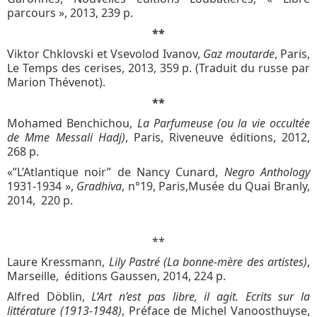
parcours », 2013, 239 p.
**
Viktor Chklovski et Vsevolod Ivanov,
Gaz moutarde
, Paris,
Le Temps des cerises, 2013, 359 p. (Traduit du russe par
Marion Thévenot).
**
Mohamed Benchichou,
La Parfumeuse (ou la vie occultée
de Mme Messali Hadj)
, Paris, Riveneuve éditions, 2012,
268 p.
«”L’Atlantique noir” de Nancy Cunard,
Negro Anthology
1931-1934 »,
Gradhiva
, n°19, Paris,Musée du Quai Branly,
2014, 220 p.
**
Laure Kressmann,
Lily Pastré (La bonne-mère des artistes)
,
Marseille, éditions Gaussen, 2014, 224 p.
Alfred Döblin,
L’Art n’est pas libre, il agit. Ecrits sur la
littérature (1913-1948)
, Préface de Michel Vanoosthuyse,