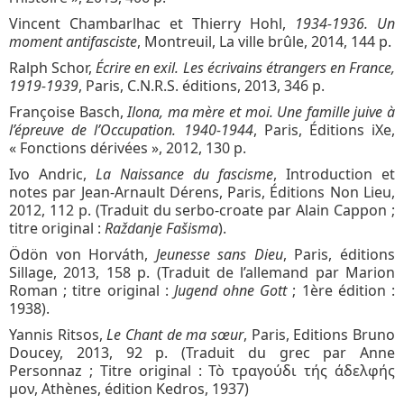
Vincent Chambarlhac et Thierry Hohl,
1934-1936. Un
moment antifasciste
, Montreuil, La ville brûle, 2014, 144 p.
Ralph Schor,
Écrire en exil. Les écrivains étrangers en France,
1919-1939
, Paris, C.N.R.S. éditions, 2013, 346 p.
Françoise Basch,
Ilona, ma mère et moi. Une famille juive à
l’épreuve de l’Occupation. 1940-1944
, Paris, Éditions iXe,
« Fonctions dérivées », 2012, 130 p.
Ivo Andric,
La Naissance du fascisme
, Introduction et
notes par Jean-Arnault Dérens, Paris, Éditions Non Lieu,
2012, 112 p. (Traduit du serbo-croate par Alain Cappon ;
titre original :
Raždanje Fašisma
).
Ödön von Horváth,
Jeunesse sans Dieu
, Paris, éditions
Sillage, 2013, 158 p. (Traduit de l’allemand par Marion
Roman ; titre original :
Jugend ohne Gott
; 1ère édition :
1938).
Yannis Ritsos,
Le Chant de ma sœur
, Paris, Editions Bruno
Doucey, 2013, 92 p. (Traduit du grec par Anne
Personnaz ; Titre original : Tò τραγούδι τής άδελφής
μον, Athènes, édition Kedros, 1937)