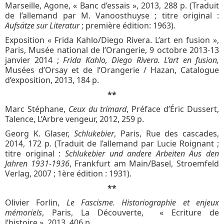
Marseille, Agone, « Banc d’essais », 2013, 288 p. (Traduit
de l’allemand par M. Vanoosthuyse ; titre original :
Aufsätze sur Literatur
; première édition: 1963).
Exposition « Frida Kahlo/Diego Rivera. L’art en fusion »,
Paris, Musée national de l’Orangerie, 9 octobre 2013-13
janvier 2014 ;
Frida Kahlo, Diego Rivera. L’art en fusion,
Musées d’Orsay et de l’Orangerie / Hazan, Catalogue
d’exposition, 2013, 184 p.
**
Marc Stéphane,
Ceux du trimard
, Préface d’Éric Dussert,
Talence, L’Arbre vengeur, 2012, 259 p.
Georg K. Glaser,
Schlukebier
, Paris, Rue des cascades,
2014, 172 p. (Traduit de l’allemand par Lucie Roignant ;
titre original :
Schlukebier und andere Arbeiten Aus den
Jahren 1931-1936
, Frankfurt am Main/Basel, Stroemfeld
Verlag, 2007 ; 1ère édition : 1931).
**
Olivier Forlin,
Le Fascisme. Historiographie et enjeux
mémoriels
, Paris, La Découverte, « Ecriture de
l’histoire », 2013, 406 p.