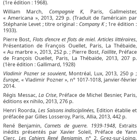
(1re édition : 1968).
William March,
Compagnie K
, Paris, Gallmeister,
« Americana », 2013, 229 p. (Traduit de l’américain par
Stéphanie Levet ; titre original :
Company K
; 1re édition :
1933).
Pierre Bost,
Flots d’encre et flots de miel. Articles littéraires
,
Présentation de François Ouellet, Paris, La Thébaïde,
« Au marbre », 2013, 252 p. ; Pierre Bost,
Faillite
, Préface
de François Ouellet, Paris, La Thébaïde, 2013, 207 p.
(1ère édition : Gallimard, 1928)
Vladimir Pozner se souvient
, Montréal, Lux, 2013, 250 p ;
Europe
, « Vladimir Pozner », n° 1017-1018, janvier-février
2014.
Régis Messac,
La Crise
, Préface de Michel Besnier, Paris,
éditions ex nihilo, 2013, 276 p.
Henri Roorda,
Les Saisons indisciplinées,
Edition établie et
préfacée par Gilles Losseroy, Paris, Allia, 2013, 442 p.
René Benjamin,
Carnets de guerre. 1939-1948
, Extraits
inédits présentés par Xavier Soleil, Préface de Yann
Clerc,
Les Cahiers René Benjamin
, n° 2, Grez-sur-Loing,