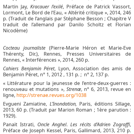
Martin Jay,
Kracauer l’exilé
, Préface de Patrick Vassort,
Lormont, Le Bord de l’Eau, « Altérité critique », 2014, 246
p. (Traduit de l’anglais par Stéphane Besson ; Chapitre V
traduit de l’allemand par Danilo Scholtz et Florian
Nicodème)
Cocteau journaliste
(Pierre-Marie Héron et Marie-Eve
Thérenty, Dir.), Rennes, Presses Universitaires de
Rennes, « Interférences », 2014, 260 p.
Cahiers Benjamin Péret
, Lyon, Association des amis de
Benjamin Péret, n° 1, 2012 , 131 p. ; n° 2, 137 p.
« Littérature pour la jeunesse de l’entre-deux-guerres :
renouveau et mutations »,
Strenæ
, n° 6, 2013, revue en
ligne,
http://strenae.revues.org/1038
Evgueni Zamiatine,
L’Inondation,
Paris, éditions Sillage,
2013, 60 p. (Traduit par Marion Roman ; 1ère parution :
1929).
Panaït Istrati,
Oncle Anghel
.
Les récits d’Adrien Zograffi
,
Préface de Joseph Kessel, Paris, Gallimard, 2013, 210 p.