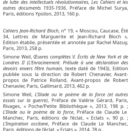
de lutte des intellectuels révolutionnaires, Les Cahiers et les
autres documents 1935-1936
, Préface de Michel Surya,
Paris, éditions Ypsilon, 2013, 160 p.
Cahiers Jean-Richard Bloch
, n° 19, « Moscou, Caucase, Été
34, Lettres de Marguerite et Jean-Richard Bloch »
,
Edition établie, présentée et annotée par Rachel Mazuy,
Paris, 2013, 258 p.
Simone Weil,
Œuvres complètes V. Écrits de New York et de
Londres II (L’Enracinement. Prélude à une déclaration des
devoirs envers l’être humain
, texte daté de 1943
)
, Edition
publiée sous la direction de Robert Chenavier, Avant-
propos de Patrice Rolland, Avant-propos de Robert
Chenavier, Paris, Gallimard, 2013, 462 p.
Simone Weil,
L’Iliade ou le poème de la force (et autres
essais sur la guerre)
, Préface de Valérie Gérard, Paris,
Rivages, « Poche/Petite Bibliothèque », 2013, 198 p. ;
L’Iliade ou le poème de la force
, Préface de Claude Le
Manchec, Paris, éditions de l’éclat, « Eclats », 90 p. ;
L’Inspiration occitane
, Préface de Claude Le Manchec,
Paris, éditions de l’éclat, « Eclats », 2014, 78 p.