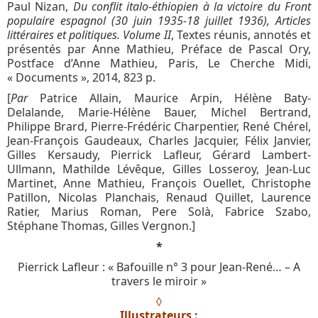
Paul Nizan,
Du conflit italo-éthiopien à la victoire du Front
populaire espagnol (30 juin 1935-18 juillet 1936), Articles
littéraires et politiques. Volume II
, Textes réunis, annotés et
présentés par Anne Mathieu, Préface de Pascal Ory,
Postface d’Anne Mathieu, Paris, Le Cherche Midi,
« Documents », 2014, 823 p.
[
Par
Patrice Allain, Maurice Arpin, Hélène Baty-
Delalande, Marie-Hélène Bauer, Michel Bertrand,
Philippe Brard, Pierre-Frédéric Charpentier, René Chérel,
Jean-François Gaudeaux, Charles Jacquier, Félix Janvier,
Gilles Kersaudy, Pierrick Lafleur, Gérard Lambert-
Ullmann, Mathilde Lévêque, Gilles Losseroy, Jean-Luc
Martinet, Anne Mathieu, François Ouellet, Christophe
Patillon, Nicolas Planchais, Renaud Quillet, Laurence
Ratier, Marius Roman, Pere Solà, Fabrice Szabo,
Stéphane Thomas, Gilles Vergnon.]
*
Pierrick Lafleur : « Bafouille n° 3 pour Jean-René… – A
travers le miroir »
◊
Illustrateurs :