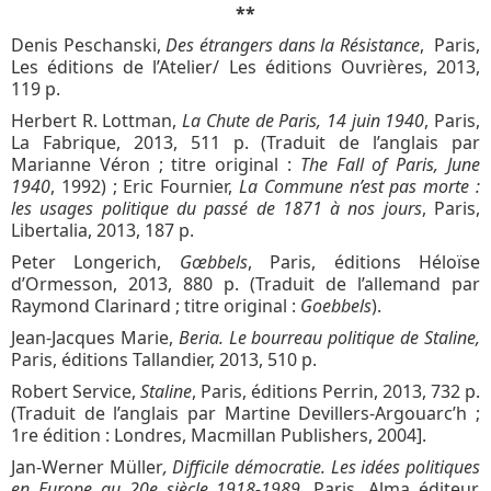
**
Denis Peschanski,
Des étrangers dans la Résistance
, Paris,
Les éditions de l’Atelier/ Les éditions Ouvrières, 2013,
119 p.
Herbert R. Lottman,
La Chute de Paris, 14 juin 1940
, Paris,
La Fabrique, 2013, 511 p. (Traduit de l’anglais par
Marianne Véron ; titre original :
The Fall of Paris, June
1940
, 1992) ; Eric Fournier,
La Commune n’est pas morte :
les usages politique du passé de 1871 à nos jours
, Paris,
Libertalia, 2013, 187 p.
Peter Longerich,
Gœbbels
, Paris, éditions Héloïse
d’Ormesson, 2013, 880 p. (Traduit de l’allemand par
Raymond Clarinard ; titre original :
Goebbels
).
Jean-Jacques Marie,
Beria. Le bourreau politique de Staline,
Paris, éditions Tallandier, 2013, 510 p.
Robert Service,
Staline
, Paris, éditions Perrin, 2013, 732 p.
(Traduit de l’anglais par Martine Devillers-Argouarc’h ;
1re édition : Londres, Macmillan Publishers, 2004].
Jan-Werner Müller
, Difficile démocratie. Les idées politiques
en Europe au 20e siècle 1918-1989,
Paris, Alma éditeur,