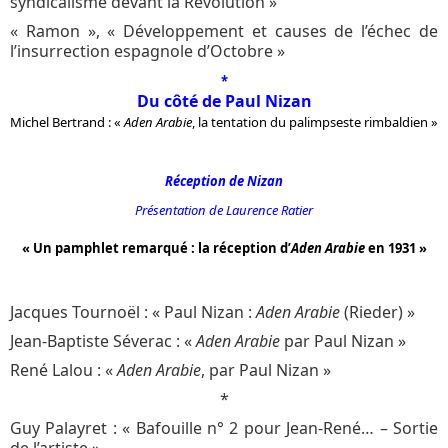
syndicalisme devant la Révolution »
« Ramon », « Développement et causes de l’échec de
l’insurrection espagnole d’Octobre »
*
Du côté de Paul Nizan
Michel Bertrand : «
Aden Arabie
, la tentation du palimpseste rimbaldien »
Réception de Nizan
Présentation de Laurence Ratier
« Un pamphlet remarqué : la réception
d’
Aden Arabie
en 1931 »
Jacques Tournoël : « Paul Nizan :
Aden Arabie
(Rieder) »
Jean-Baptiste Séverac : «
Aden Arabie
par Paul Nizan »
René Lalou : «
Aden Arabie
, par Paul Nizan »
*
Guy Palayret : « Bafouille n° 2 pour Jean-René… – Sortie
de l’artiste »