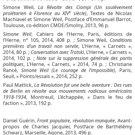
Simone Weil,
La Révolte des Ciompi (Un soulèvement
e
prolétarien à Florence au XIV
siècle)
, Textes de Nicolas
Machiavel et Simone Weil, Postface d’Emmanuel Barrot,
Toulouse, co-édition CMDE/Smolny, 2013, 96 p.
Simone Weil
, Cahiers de l’Herne, Paris, éditions de
l’Herne, n° 105, 2014, 408 p. ; Simone Weil,
Conditions
premières d’un travail non servile
, L’Herne, « Carnets »,
2014, 80 p. ;
Conversation avec Trotski
, L’Herne, « Carnets »,
2014, 102 p. ;
Note sur la suppression générale des partis
politiques
, L’Herne, « Carnets, » 2014, 74 p. ; Christiane
Rancé,
Simone Weil (Le courage de l’impossible)
, Paris,
Seuil, « Points/essais », 2014, 252 p.
Paul Mattick,
La Révolution fut une belle aventure : Des rues
de Berlin en révolte aux mouvements radicaux américains
1918-1934
, Montreuil, L’échappée, « Dans le feu de
l’action », 2013, 192 p.
Daniel Guérin,
Front populaire, révolution manquée
, Avant-
propos de Charles Jacquier, Postface de Barthélémy
Schwarz, Marseille, Agone, 2013, 496 p.