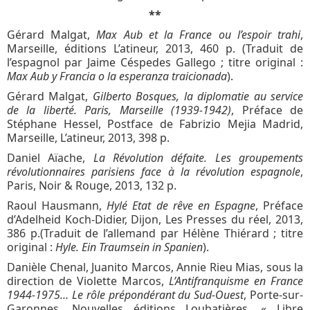
**
Gérard Malgat,
Max Aub et la France ou l’espoir trahi
,
Marseille, éditions L’atineur, 2013, 460 p. (Traduit de
l’espagnol par Jaime Céspedes Gallego ; titre original :
Max Aub y Francia o la esperanza traicionada
).
Gérard Malgat,
Gilberto Bosques, la diplomatie au service
de la liberté. Paris, Marseille (1939-1942)
, Préface de
Stéphane Hessel, Postface de Fabrizio Mejia Madrid,
Marseille, L’atineur, 2013, 398 p.
Daniel Aïache,
La Révolution défaite. Les groupements
révolutionnaires parisiens face à la révolution espagnole
,
Paris, Noir & Rouge, 2013, 132 p.
Raoul Hausmann,
Hylé Etat de rêve en Espagne
, Préface
d’Adelheid Koch-Didier, Dijon, Les Presses du réel, 2013,
386 p.(Traduit de l’allemand par Hélène Thiérard ; titre
original :
Hyle. Ein Traumsein in Spanien
).
Danièle Chenal, Juanito Marcos, Annie Rieu Mias, sous la
direction de Violette Marcos,
L’Antifranquisme en France
1944-1975… Le rôle prépondérant du Sud-Ouest
, Porte-sur-
Garonnes, Nouvelles éditions Loubatières, « Libre