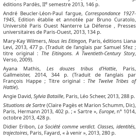
e
éditions Pardès, II
semestre 2013, 146 p.
André Beucler-Léon-Paul fargue,
Correspondance 1927-
1945
, Edition établie et annotée par Bruno Curatolo,
Université Paris Ouest Nanterre La Défense , Presses
universitaires de Paris-Ouest, 2013, 134 p.
Mary-Kay Wilmers,
Nous les Eitingon,
Paris, éditions Liana
Levi, 2013, 477 p. (Traduit de l’anglais par Samuel Sfez ;
titre original :
The Eitingons. A Twentieth-Century Story
,
Verso, 2009).
Ayana Mathis,
Les douzes tribus d’Hattie
, Paris,
Gallmeister, 2014, 344 p. (Traduit de l’anglais par
François Happe ; Titre original :
The Twelve Tribes of
Hattie
).
Angie David,
Sylvia Bataille
, Paris, Léo Scheer, 2013, 288 p.
Situations de Sartre
(Claire Pagès et Marion Schumm, Dir.),
Paris, Hermann 2013, 402 p. ; « Sartre »,
Europe
, n° 1014,
octobre 2013, 428 p.
Didier Eribon,
La Société comme verdict. Classes, identités,
trajectoires
, Paris, Fayard, « à venir », 2013, 280 p.