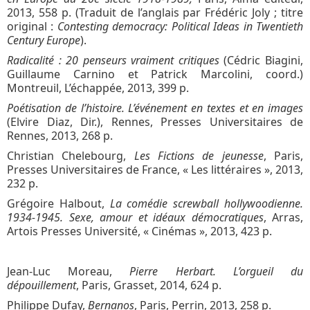
2013, 558 p. (Traduit de l’anglais par Frédéric Joly ; titre
original :
Contesting democracy: Political Ideas in Twentieth
Century Europe
).
Radicalité : 20 penseurs vraiment critiques
(Cédric Biagini,
Guillaume Carnino et Patrick Marcolini, coord.)
Montreuil, L’échappée, 2013, 399 p.
Poétisation de l’histoire. L’événement en textes et en images
(Elvire Diaz, Dir.), Rennes, Presses Universitaires de
Rennes, 2013, 268 p.
Christian Chelebourg,
Les Fictions de jeunesse
, Paris,
Presses Universitaires de France, « Les littéraires », 2013,
232 p.
Grégoire Halbout,
La comédie screwball hollywoodienne.
1934-1945. Sexe, amour et idéaux démocratiques
, Arras,
Artois Presses Université, « Cinémas », 2013, 423 p.
Jean-Luc Moreau,
Pierre Herbart. L’orgueil du
dépouillement
, Paris, Grasset, 2014, 624 p.
Philippe Dufay,
Bernanos
, Paris, Perrin, 2013, 258 p.